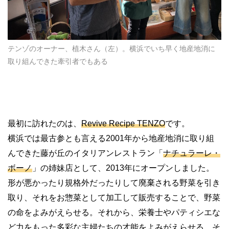
テンゾのオーナー、植木さん（左）。横浜でいち早く地産地消に
取り組んできた牽引者でもある
最初に訪れたのは、
Revive Recipe TENZO
です。
横浜では最古参とも言える
2001
年から地産地消に取り組
んできた藤が丘のイタリアンレストラン「
ナチュラーレ
・
ボーノ
」の姉妹店として、
2013
年にオープンしました。
形が悪かったり規格外だったりして廃棄される野菜を引き
取り、それをお惣菜として加工して販売することで、野菜
の命をよみがえらせる。それから、栄養士やパティシエな
ど力をもった多彩な主婦たちの才能をよみがえらせる、そ