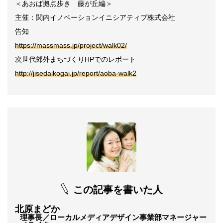
＜あおば拠点歩き 藤が丘編＞
主催：関内イノベーションイニシアティブ株式会社
告知
https://massmass.jp/project/walk02/
次世代郊外まちづくり
HP
でのレポート
http://jisedaikogai.jp/report/aoba-walk2
この記事を書いた人
北原まどか
理事長／ローカルメディアデザイン事業部マネージャー