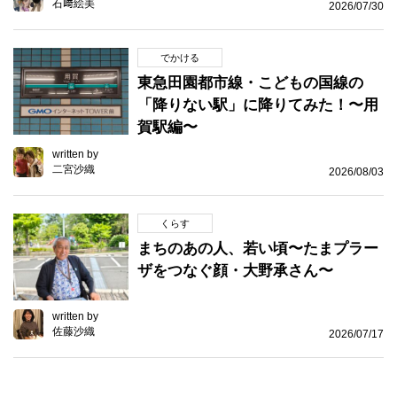
石﨑絵美
2026/07/30
でかける
東急田園都市線・こどもの国線の
「降りない駅」に降りてみた！〜用
賀駅編〜
written by
二宮沙織
2026/08/03
くらす
まちのあの人、若い頃〜たまプラー
ザをつなぐ顔・大野承さん〜
written by
佐藤沙織
2026/07/17