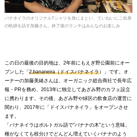
バナネイラのオリジナルTシャツを身にまとい、ていねいにご自身
の軌跡を話す加藤さん。終了後のランチはみんなのお楽しみ
この日の最後の目的地は、
2
年前にもえぎ野公園前にオー
プンした「
2.bananeira
（ドイスバナネイラ
）」です。オ
ーナーの加藤美緒さんは、オーガニック総合商社で長年広
報・
PR
を務め、
2013
年に独立してあざみ野のカフェ設立
に携わります。その後、あざみ野や緑区の飲食店の運営に
関わり、
2017
年に「ドイスバナネイラ」をオープンさせ
ます。
「バナネイラはポルトガル語で
”
バナナの木
”
という意味。
種がなくても枝分けでどんどん増えていくバナナのよう