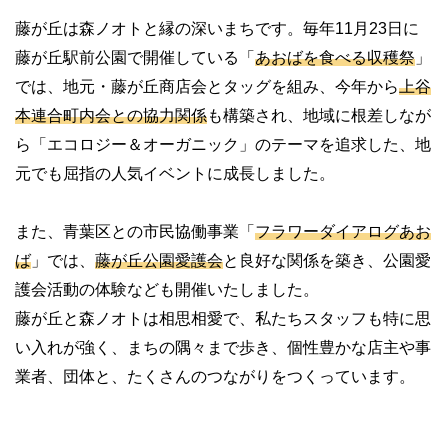
藤が丘は森ノオトと縁の深いまちです。毎年
11
月
23
日に
藤が丘駅前公園で開催している「
あおばを食べる収穫祭
」
では、地元
・藤が丘商店会とタッグを組み、今年から
上谷
本連合町内会との協力関係
も構築され、地域に根差しなが
ら「エコロジー＆オーガニック」のテーマを追求した、地
元でも屈指の人気イベントに成長しました。
また、青葉区との市民協働事業「
フラワーダイアログあお
ば
」では、
藤が丘公園愛護会
と良好な関係を築き、公園愛
護会活動の体験なども開催いたしました。
藤が丘と森ノオトは相思相愛で、私たちスタッフも特に思
い入れが強く、まちの隅々まで歩き、個性豊かな店主や事
業者、団体と、たくさんのつながりをつくっています。