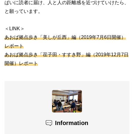
ぱいに読者に届け、人と人の距離感を近づけていけたら、
と願っています。
＜
LINK
＞
あおば拠点歩き「美しが丘西」編（
2019
年
7
月
6
日開催）
レポート
あおば拠点歩き「荏子田
・すすき野」編（
2019
年
12
月
7
日
開催）レポート
Information