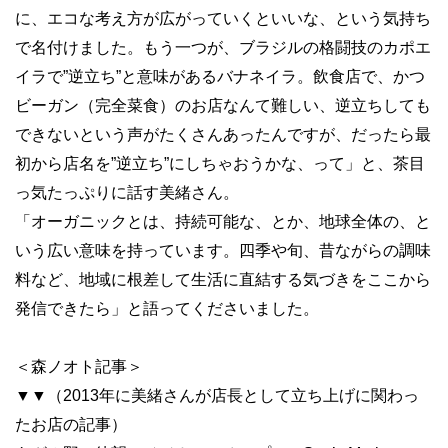
に、エコな考え方が広がっていくといいな、という気持ち
で名付けました。もう一つが、ブラジルの格闘技のカポエ
イラで
”
逆立ち
”
と意味があるバナネイラ。飲食店で、かつ
ビーガン（完全菜食）のお店なんて難しい、逆立ちしても
できないという声がたくさんあったんですが、だったら最
初から店名を
”
逆立ち
”
にしちゃおうかな、って」と、茶目
っ気たっぷりに話す美緒さん。
「オーガニックとは、持続可能な、とか、地球全体の、と
いう広い意味を持っています。四季や旬、昔ながらの調味
料など、地域に根差して生活に直結する気づきをここから
発信できたら」と語ってくださいました。
＜森ノオト記事＞
▼▼
（
2013
年に美緒さんが店長として立ち上げに関わっ
たお店の記事）