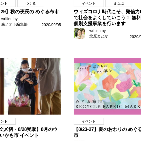
ベント
つくる
イベント
まなぶ
22-29】秋の夜長の めぐる布市
ウィズコロナ時代こそ、発信力
で社会をよくしていこう！ 無
written by
個別支援事業を行います
森ノオト編集部
2020/09/05
written by
北原まどか
2020/
ベント
イベント
注文〆切・8/28受取】8月のウ
【8/23-27】夏のおわりの めぐ
いかも市 イベント
市