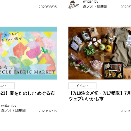
written by
森ノオト編集部
2020/08/05
2020/
ベント
イベント
20-23】夏をたのしむ めぐる布
【7/10注文〆切・7/17受取】7
ウェブいいかも市
written by
森ノオト編集部
2020/07/06
2020/