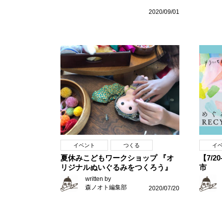
2020/09/01
イベント
つくる
イ
夏休みこどもワークショップ 『オ
【7/
リジナルぬいぐるみをつくろう』
市
written by
森ノオト編集部
2020/07/20