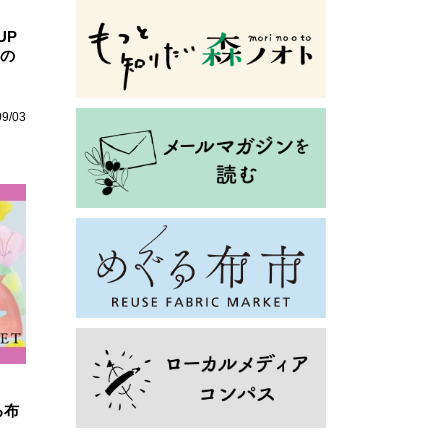
UP
料の
09/03
る布