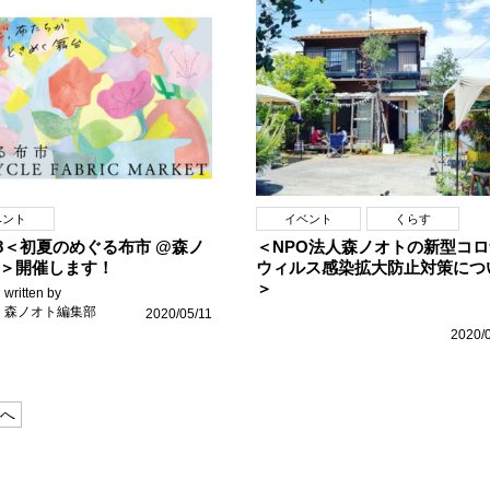
ベント
イベント
くらす
6-28＜初夏のめぐる布市 @森ノ
＜NPO法人森ノオトの新型コロ
＞開催します！
ウィルス感染拡大防止対策につ
＞
written by
森ノオト編集部
2020/05/11
2020/
へ