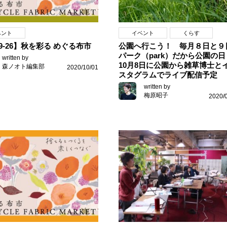
ベント
イベント
くらす
19-26】秋を彩る めぐる布市
公園へ行こう！ 毎月８日と９
パーク（park）だから公園の日
written by
10月8日に公園から雑草博士と
森ノオト編集部
2020/10/01
スタグラムでライブ配信予定
written by
梅原昭子
2020/