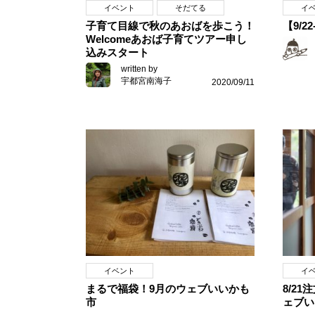
イベント
そだてる
イ
子育て目線で秋のあおばを歩こう！
【9/
Welcomeあおば子育てツアー申し
込みスタート
written by
宇都宮南海子
2020/09/11
イベント
イ
まるで福袋！9月のウェブいいかも
8/21
市
ェブい