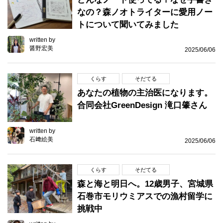
なの？森ノオトライターに愛用ノー
トについて聞いてみました
written by
醤野宏美
2025/06/06
くらす
そだてる
あなたの植物の主治医になります。
合同会社GreenDesign 滝口肇さん
written by
石﨑絵美
2025/06/06
くらす
そだてる
森と海と明日へ。12歳男子、宮城県
石巻市モリウミアスでの漁村留学に
挑戦中