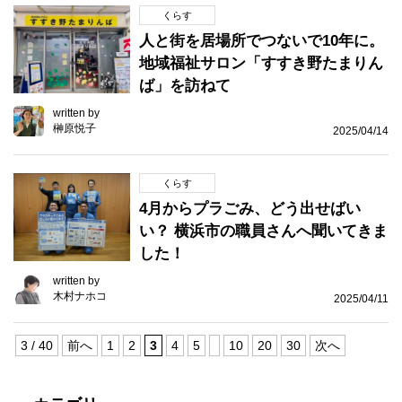
くらす
人と街を居場所でつないで10年に。
地域福祉サロン「すすき野たまりん
ば」を訪ねて
written by
榊原悦子
2025/04/14
くらす
4月からプラごみ、どう出せばい
い？ 横浜市の職員さんへ聞いてきま
した！
written by
木村ナホコ
2025/04/11
3 / 40
前へ
1
2
3
4
5
10
20
30
次へ