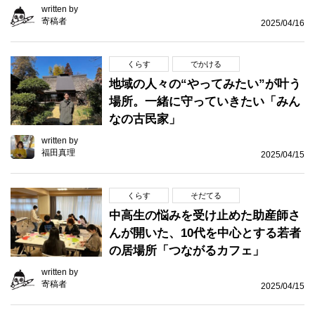
written by
寄稿者
2025/04/16
くらす
でかける
地域の人々の“やってみたい”が叶う
場所。一緒に守っていきたい「みん
なの古民家」
written by
福田真理
2025/04/15
くらす
そだてる
中高生の悩みを受け止めた助産師さ
んが開いた、10代を中心とする若者
の居場所「つながるカフェ」
written by
寄稿者
2025/04/15