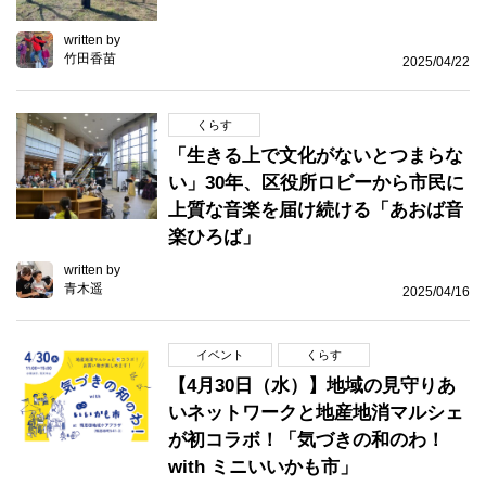
written by
竹田香苗
2025/04/22
くらす
「生きる上で文化がないとつまらな
い」30年、区役所ロビーから市民に
上質な音楽を届け続ける「あおば音
楽ひろば」
written by
青木遥
2025/04/16
イベント
くらす
【4月30日（水）】地域の見守りあ
いネットワークと地産地消マルシェ
が初コラボ！「気づきの和のわ！
with ミニいいかも市」