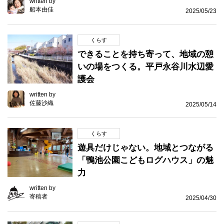
written by
船本由佳
2025/05/23
くらす
できることを持ち寄って、地域の憩
いの場をつくる。平戸永谷川水辺愛
護会
written by
佐藤沙織
2025/05/14
くらす
遊具だけじゃない。地域とつながる
「鴨池公園こどもログハウス」の魅
力
written by
寄稿者
2025/04/30