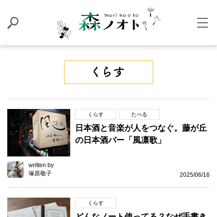
くらす
たべる
日本酒と音楽が人をつなぐ。藤が丘
の日本酒バー「風凛歌」
written by
塚原敬子
2025/06/16
くらす
どんなノート使ってる？なぜ手書き