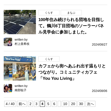
くらす
まなぶ
100年住み続けられる団地を目指し
て。鶴川6丁目団地のソーラーパネ
ル見学会に参加しました。
written by
村上亜希枝
2024/08/27
くらす
カフェから街へあふれ出す温もりと
つながり。コミュニティカフェ
「You You Living」
written by
南部聡子
2024/08/06
4 / 40
前へ
2
3
4
5
6
10
20
30
次へ