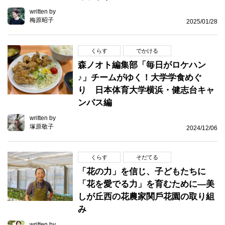
written by
梅原昭子
2025/01/28
くらす
でかける
森ノオト編集部「毎日がロケハン
♪」チームがゆく！大学学食めぐ
り 日本体育大学横浜・健志台キャ
ンパス編
written by
塚原敬子
2024/12/06
くらす
そだてる
「花の力」を信じ、子どもたちに
「花を愛でる⼒」を育むために―美
しが丘⻄の花農家関⼾花園の取り組
み
written by