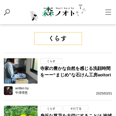
くらす
寺家の豊かな自然を感じる洗顔時間
をーー“まじめ”な石けん工房aoitori
written by
中津理恵
2025/03/31
くらす
そだてる
身近な草花を大切にすることは 地域