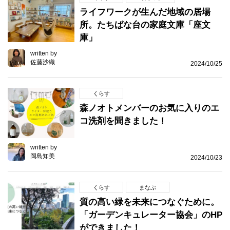
ライフワークが生んだ地域の居場
所。たちばな台の家庭文庫「座文
庫」
written by
佐藤沙織
2024/10/25
くらす
森ノオトメンバーのお気に入りのエ
コ洗剤を聞きました！
written by
岡島知美
2024/10/23
くらす
まなぶ
質の高い緑を未来につなぐために。
「ガーデンキュレーター協会」のHP
ができました！