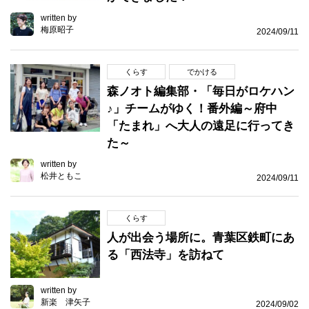
written by
梅原昭子
2024/09/11
くらす
でかける
森ノオト編集部・「毎日がロケハン
♪」チームがゆく！番外編～府中
「たまれ」へ大人の遠足に行ってき
た～
written by
松井ともこ
2024/09/11
くらす
人が出会う場所に。青葉区鉄町にあ
る「西法寺」を訪ねて
written by
新楽 津矢子
2024/09/02