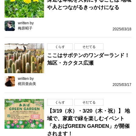
や人とつながるきっかけになる
written by
梅原昭子
2025/03/18
くらす
そだてる
ここはサボテンのワンダーランド！
旭区・カクタス広瀬
written by
梶田亜由美
2025/03/17
くらす
そだてる
【3/19（水）・3/20（木・祝）】 地
域で、家庭で緑を楽しむイベント
「あおばGREEN GARDEN」が開催
されます！