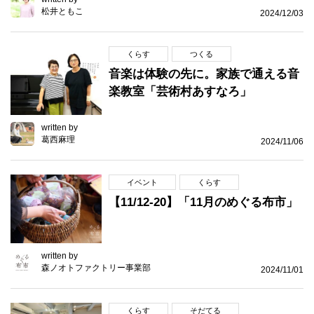
松井ともこ
2024/12/03
くらす
つくる
音楽は体験の先に。家族で通える音
楽教室「芸術村あすなろ」
written by
葛西麻理
2024/11/06
イベント
くらす
【11/12-20】「11月のめぐる布市」
written by
森ノオトファクトリー事業部
2024/11/01
くらす
そだてる