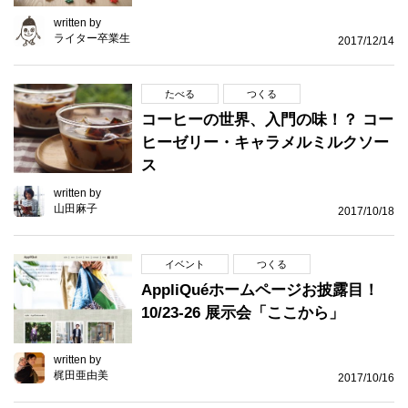
written by
ライター卒業生
2017/12/14
たべる
つくる
コーヒーの世界、入門の味！？ コー
ヒーゼリー・キャラメルミルクソー
ス
written by
山田麻子
2017/10/18
イベント
つくる
AppliQuéホームページお披露目！
10/23-26 展示会「ここから」
written by
梶田亜由美
2017/10/16