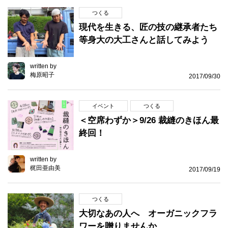
つくる
現代を生きる、匠の技の継承者たち
等身大の大工さんと話してみよう
written by
梅原昭子
2017/09/30
イベント
つくる
＜空席わずか＞9/26 裁縫のきほん最
終回！
written by
梶田亜由美
2017/09/19
つくる
大切なあの人へ オーガニックフラ
ワーを贈りませんか