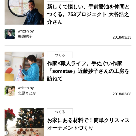
新しくて懐しい、手前醤油を仲間と
つくる。753プロジェクト 大谷浩之
介さん
written by
梅原昭子
2018/03/13
つくる
作家×職人ライフ。手ぬぐい作家
「sometae」近藤妙子さんの工房を
訪ねて
written by
北原まどか
2018/02/08
つくる
お家にある材料で！簡単クリスマス
オーナメントづくり