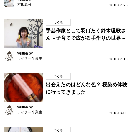
本田真弓
2018/04/25
つくる
手芸作家として羽ばたく鈴木理歌さ
ん～子育てで広がる手作りの世界～
written by
ライター卒業生
2018/04/18
つくる
出会えたのはどんな色？ 桜染め体験
に行ってきました
written by
ライター卒業生
2018/04/09
つくる