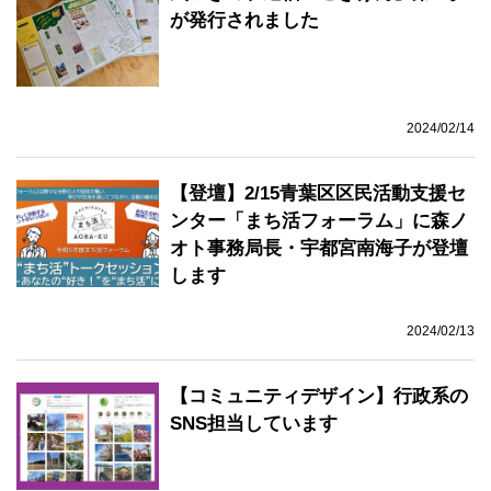
が発行されました
2024/02/14
【登壇】2/15青葉区区民活動支援セ
ンター「まち活フォーラム」に森ノ
オト事務局長・宇都宮南海子が登壇
します
2024/02/13
【コミュニティデザイン】行政系の
SNS担当しています