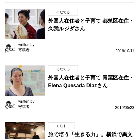
そだてる
外国人在住者と子育て 都筑区在住・
久我ルジダさん
written by
寄稿者
2019/10/11
そだてる
外国人在住者と子育て 青葉区在住・
Elena Quesada Diazさん
written by
寄稿者
2019/05/23
くらす
旅で培う「生きる力」。横浜で異文