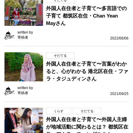
そだてる
外国人在住者と子育て〜多言語での
子育て 都筑区在住・Chan Yean
Mayさん
written by
寄稿者
2022/06/06
そだてる
外国人在住者と子育て〜言葉がわか
ると、心がわかる 港北区在住・ファ
ラ・タジュディンさん
written by
寄稿者
2021/09/25
くらす
そだてる
外国人在住者と子育て〜外国人主婦
が地域活動に関わるとは？ 都筑区在