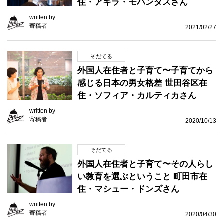
住・アキラ・モハンダスさん
written by
寄稿者
2021/02/27
そだてる
外国人在住者と子育て〜子育てから
感じる日本の男女格差 世田谷区在
住・ソフィア・カルティカさん
written by
寄稿者
2020/10/13
そだてる
外国人在住者と子育て〜その人らし
い教育を選ぶということ 町田市在
住・マシュー・ドンズさん
written by
寄稿者
2020/04/30