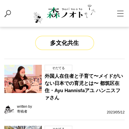
多文化共生
そだてる
外国人在住者と子育て〜メイドがい
ない日本での育児とは〜 都筑区在
住・Ayu Hannisfaアユ ハンニスフ
ァさん
written by
寄稿者
2023/05/12