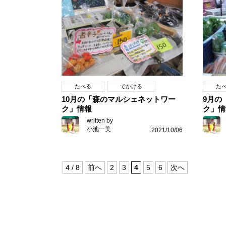
たべる
でかける
た
10月の「森のマルシェネットワー
9月の
ク」情報
ク」情
written by
小池一美
2021/10/06
4 / 8
前へ
2
3
4
5
6
次へ