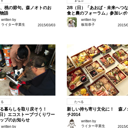
らす
まなぶ
日、桃の節句。森ノオトのお
2/8（日）「あおば・未来へつ
物語
食と農のフォーラム」参加レポ
written by
written by
ライター卒業生
板垣恭子
2015/03/03
2015/
くる
たべる
ある暮らしを取り戻そう！
新しい持ち寄り文化に！ 森ノ
2（日）エコストーブづくりワー
チ2014
ップのお知らせ
written by
ライター卒業生
written by
2015/