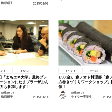
梅原昭子
2015/02/02
ベント
まなぶ
イベント
たべる
9日「まちエネ大学」最終プレ
1/30(金)、森ノオト料理部「森
ーションにたまプラーザぶん
方巻きづくりワークショップ」
力も参加します！
催！
written by
written by
梅原昭子
ライター卒業生
2015/01/14
2015/