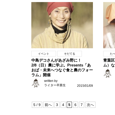
イベント
そだてる
た
中島デコさんがあざみ野に！
青葉区
2/8（日）農に学ぶ。Presents「あ
ム）な
おば・未来へつなぐ食と農のフォー
ラム」開催
written by
ライター卒業生
2015/01/09
5 / 9
前へ
3
4
5
6
7
次へ