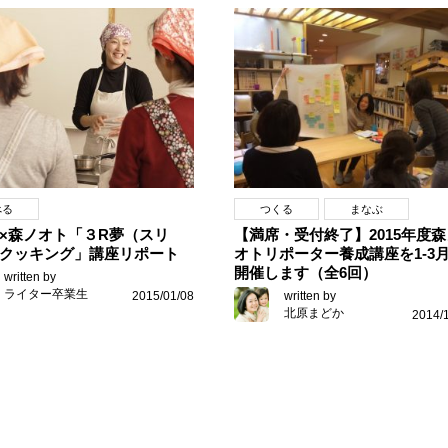
べる
つくる
まなぶ
×森ノオト「３R夢（スリ
【満席・受付終了】2015年度森
クッキング」講座リポート
オトリポーター養成講座を1-3
開催します（全6回）
written by
ライター卒業生
2015/01/08
written by
北原まどか
2014/