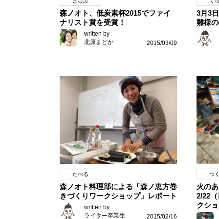
まなぶ
く
森ノオト、低炭素杯2015でファイ
3月3
ナリスト賞を受賞！
雛様の
written by
北原まどか
2015/03/09
たべる
つ
森ノオト料理部による「森ノ恵方巻
火の
きづくりワークショップ」レポート
2/2
クショ
written by
ライター卒業生
2015/02/16