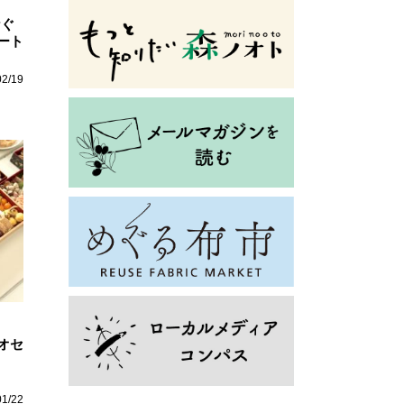
なぐ
ート
02/19
オセ
01/22