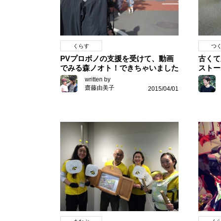
くらす
つ
PVプロボノの支援を受けて、動画
古くて
でみる森ノオト！できちゃいました
ストー
written by
齋藤由美子
2015/04/01