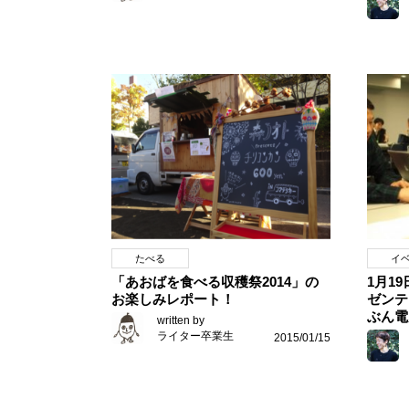
たべる
イ
「あおばを食べる収穫祭2014」の
1月1
お楽しみレポート！
ゼンテ
ぶん電
written by
ライター卒業生
2015/01/15