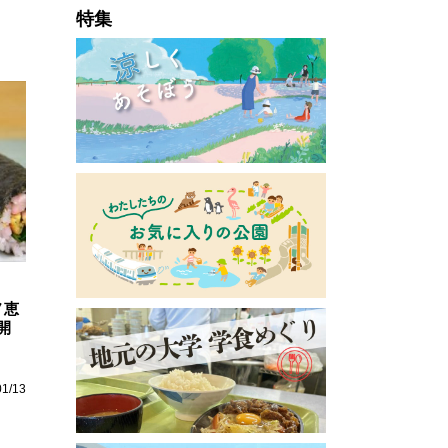
特集
ノ恵
開
01/13