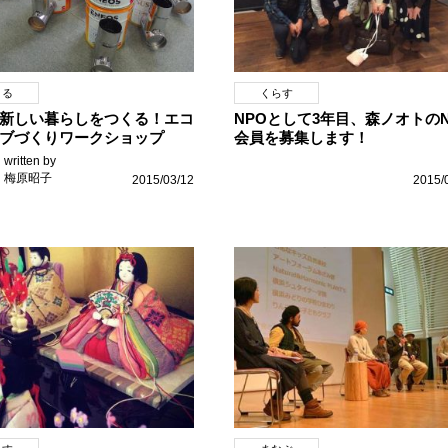
くる
くらす
新しい暮らしをつくる！エコ
NPOとして3年目、森ノオトのN
ブづくりワークショップ
会員を募集します！
written by
梅原昭子
2015/03/12
2015/