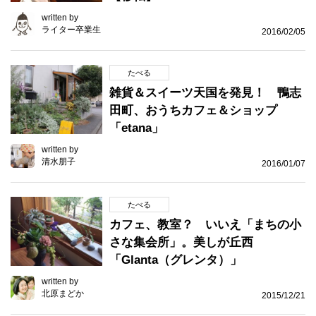
written by
ライター卒業生
2016/02/05
たべる
雑貨＆スイーツ天国を発見！ 鴨志
田町、おうちカフェ＆ショップ
「etana」
written by
清水朋子
2016/01/07
たべる
カフェ、教室？ いいえ「まちの小
さな集会所」。美しが丘西
「Glanta（グレンタ）」
written by
北原まどか
2015/12/21