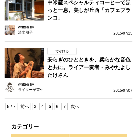
中米産スペシャルティコーヒーでほ
っと一息。美しが丘西「カフェブラ
ンコ」
written by
清水朋子
2015/07/25
でかける
安らぎのひとときを、柔らかな音色
と共に。ライアー奏者・みやたよし
たけさん
written by
ライター卒業生
2015/07/07
5 / 7
前へ
3
4
5
6
7
次へ
カテゴリー