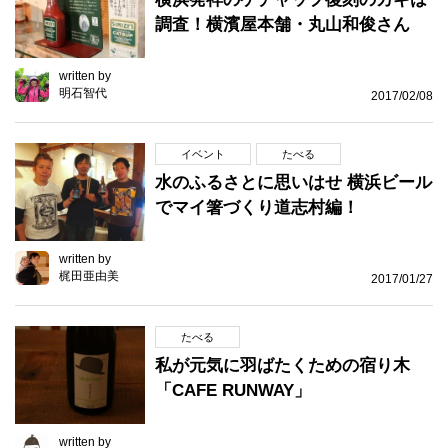
調査！横濱屋本舗・丸山和俊さん
written by
明石智代
2017/02/08
イベント
たべる
水のふるさとに思いはせ 横浜ビール
でマイ箸づくり道志村編！
written by
梶田亜由美
2017/01/27
たべる
私が元気に羽ばたくための宿り木
「CAFE RUNWAY」
written by