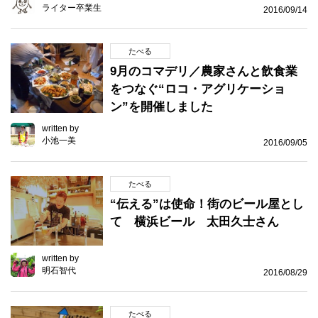
ライター卒業生
2016/09/14
たべる
9月のコマデリ／農家さんと飲食業
をつなぐ“ロコ・アグリケーショ
ン”を開催しました
written by
小池一美
2016/09/05
たべる
“伝える”は使命！街のビール屋とし
て 横浜ビール 太田久士さん
written by
明石智代
2016/08/29
たべる