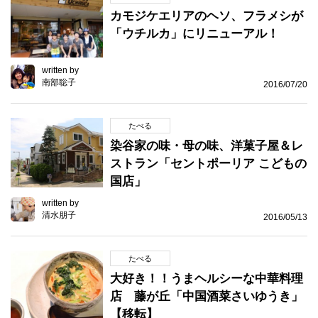
カモジケエリアのヘソ、フラメシが
「ウチルカ」にリニューアル！
written by
南部聡子
2016/07/20
たべる
染谷家の味・母の味、洋菓子屋＆レ
ストラン「セントポーリア こどもの
国店」
written by
清水朋子
2016/05/13
たべる
大好き！！うまヘルシーな中華料理
店 藤が丘「中国酒菜さいゆうき」
【移転】