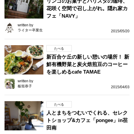
リンゴのお菓子とバリスタの珈琲、
花咲く空間で召し上がれ。隠れ家カ
フェ「NAVY」
written by
ライター卒業生
2015/05/20
たべる
新百合ケ丘の新しい憩いの場所！ 新
鮮有機野菜と炭火焙煎豆のコーヒー
を楽しめるcafe TAMAE
written by
板垣恭子
2015/04/03
たべる
人とまちをつむいでくれる、セレク
トショップ&カフェ「pongee」in荏
田南