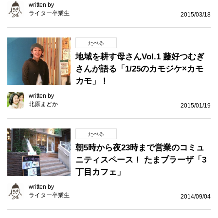
written by
ライター卒業生
2015/03/18
たべる
地域を耕す母さんVol.1 藤好つむぎ
さんが語る「1/25のカモジケ×カモ
カモ」！
written by
北原まどか
2015/01/19
たべる
朝5時から夜23時まで営業のコミュ
ニティスペース！ たまプラーザ「3
丁目カフェ」
written by
ライター卒業生
2014/09/04