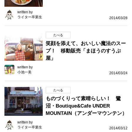
written by
ライター卒業生
2014/03/28
たべる
笑顔を添えて、おいしい魔法のスー
プ！ 移動販売「まほうのすうぷ
屋」
written by
小池一美
2014/03/24
たべる
ものづくりって素晴らしい！ 鷺
沼・Boutique&Cafe UNDER
MOUNTAIN（アンダーマウンテン）
written by
ライター卒業生
2014/03/12