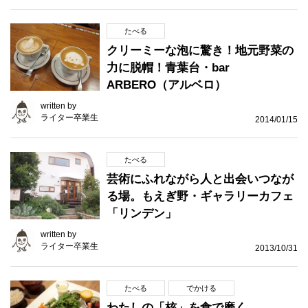
たべる
クリーミーな泡に驚き！地元野菜の
力に脱帽！青葉台・bar
ARBERO（アルベロ）
written by
ライター卒業生
2014/01/15
たべる
芸術にふれながら人と出会いつなが
る場。もえぎ野・ギャラリーカフェ
「リンデン」
written by
ライター卒業生
2013/10/31
たべる
でかける
わたしの「核」を食で磨く。