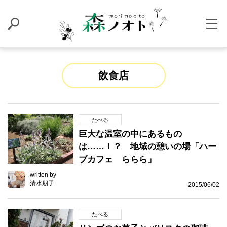
飲食店
たべる
巨大な温室の中にあるもの
は……！？ 地域の憩いの場「ハー
ブカフェ ららら」
written by
清水朋子
2015/06/02
たべる