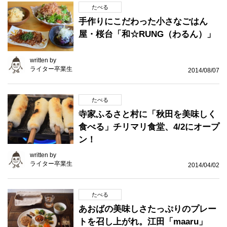
たべる
手作りにこだわった小さなごはん
屋・桜台「和☆RUNG（わるん）」
written by
ライター卒業生
2014/08/07
たべる
寺家ふるさと村に「秋田を美味しく
食べる」チリマリ食堂、4/2にオープ
ン！
written by
ライター卒業生
2014/04/02
たべる
あおばの美味しさたっぷりのプレー
トを召し上がれ。江田「maaru」