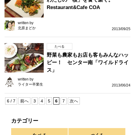
Restaurant&Cafe COA
written by
北原まどか
2013/09/25
たべる
野菜も農家もお店も客もみんなハッ
ピー！ センター南「ワイルドライ
ス」
written by
ライター卒業生
2013/06/24
6 / 7
前へ
3
4
5
6
7
次へ
カテゴリー