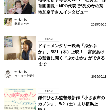
育園園長・NPO代表で5児の母の菊
地加奈子さんインタビュー
written by
北原まどか
2015/05/15
まなぶ
ドキュメンタリー映画『ぷかぷ
か』、5/21（木）上映！ 宮沢あけ
み監督に聞く『ぷかぷか』ができる
まで
written by
ライター卒業生
2015/05/11
まなぶ
鎌仲ひとみ監督最新作『小さき声の
カノン』、5/2（土）より横浜上