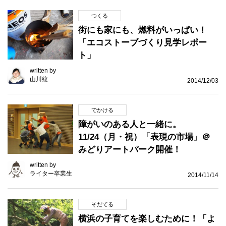
つくる
街にも家にも、燃料がいっぱい！
「エコストーブづくり見学レポー
ト」
written by
山川紋
2014/12/03
でかける
障がいのある人と一緒に。
11/24（月・祝）「表現の市場」＠
みどりアートパーク開催！
written by
ライター卒業生
2014/11/14
そだてる
横浜の子育てを楽しむために！「よ