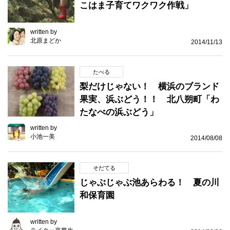
こはま子育てワクワク作戦」
written by
北原まどか
2014/11/13
たべる
梨だけじゃない！ 横浜のブランド
果実、浜ぶどう！！ 北八朔町「わ
たなべの浜ぶどう」
written by
小池一美
2014/08/08
そだてる
じゃぶじゃぶ池あらわる！ 夏の川
和保育園
written by