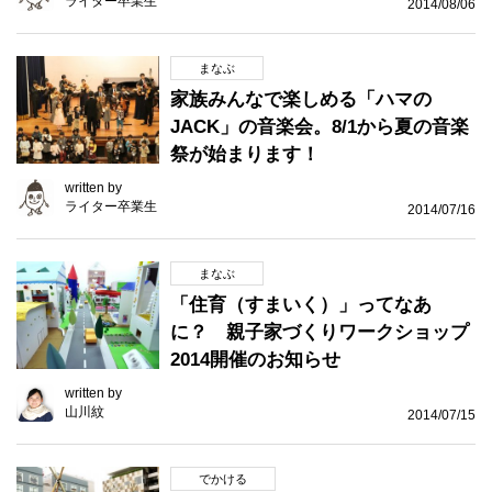
ライター卒業生
2014/08/06
まなぶ
家族みんなで楽しめる「ハマの
JACK」の音楽会。8/1から夏の音楽
祭が始まります！
written by
ライター卒業生
2014/07/16
まなぶ
「住育（すまいく）」ってなあ
に？ 親子家づくりワークショップ
2014開催のお知らせ
written by
山川紋
2014/07/15
でかける