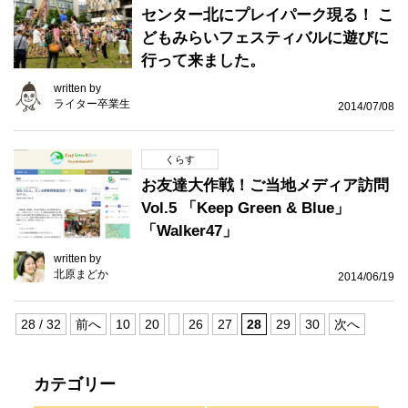
センター北にプレイパーク現る！ こ
どもみらいフェスティバルに遊びに
行って来ました。
written by
ライター卒業生
2014/07/08
くらす
お友達大作戦！ご当地メディア訪問
Vol.5 「Keep Green & Blue」
「Walker47」
written by
北原まどか
2014/06/19
28 / 32
前へ
10
20
26
27
28
29
30
次へ
カテゴリー