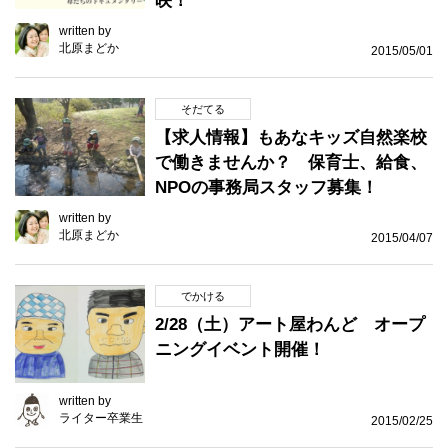
映！
written by
北原まどか
2015/05/01
そだてる
【求人情報】もあなキッズ自然楽校
で働きませんか？ 保育士、給食、
NPOの事務局スタッフ募集！
written by
北原まどか
2015/04/07
でかける
2/28（土）アート屋わんど オープ
ニングイベント開催！
written by
ライター卒業生
2015/02/25