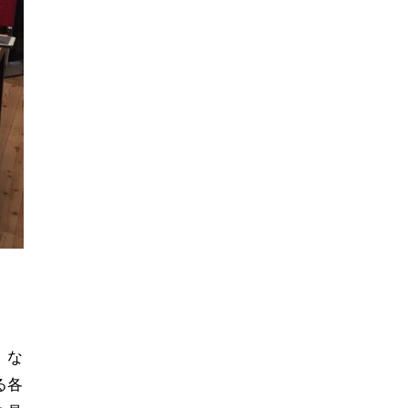
。な
る各