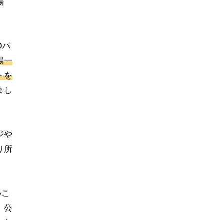
場
Oパ
陽一
トを
まし
ジや
り所
いこ
、公