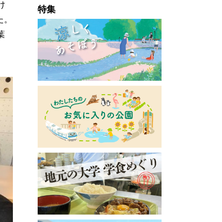
け
特集
た。
葉