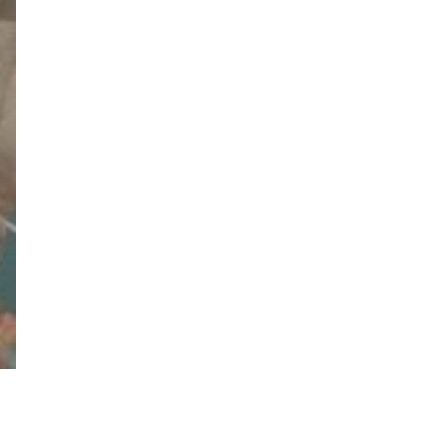
な
」
あ