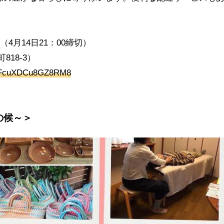
4月14日21：00締切）
18-3）
4tEFcuXDCu8GZ8RM8
の候～＞