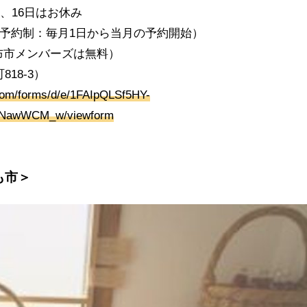
5、16日はお休み
00-14:30（予約制：毎月1日から当月の予約開始）
る布市メンバーズは無料）
18-3）
.com/forms/d/e/1FAIpQLSf5HY-
0NawWCM_w/viewform
も市＞