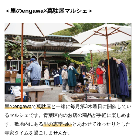
＜里のengawa×萬駄屋マルシェ＞
里のengawa
で
萬駄屋
と一緒に毎月第3木曜日に開催してい
るマルシェです。青葉区内のお店の商品が手軽に楽しめま
す。敷地内にある
里の恵季-eki-
とあわせてゆったりとした
寺家タイムを過ごしませんか。