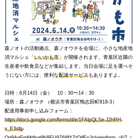
森ノオトの活動拠点、森ノオウチを会場に、小さな地産地
消マルシェ「
いいかも市
」が開催されます。青葉区近隣の
生産者や飲食店などが集結します。当日会場に足を運べそ
うにない方には、便利な
配達サービス
もありますよ。
日時：6月14日（金） 10：30〜14：30
場所：森ノオウチ （横浜市青葉区鴨志田町818-3）
配達用事前申し込みフォーム：
https://docs.google.com/forms/d/e/1FAIpQLSe-J2hRH-
v_E3sfg-
Qq9AgFmMdkyr9N8FU9Z68fYZrQjfEoJg/viewform
（6/7（