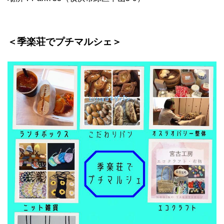
＜季楽荘でプチマルシェ＞