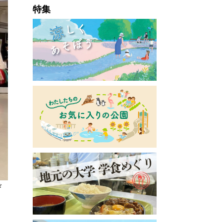
特集
び
。