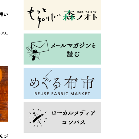
用い
03/31
んジ