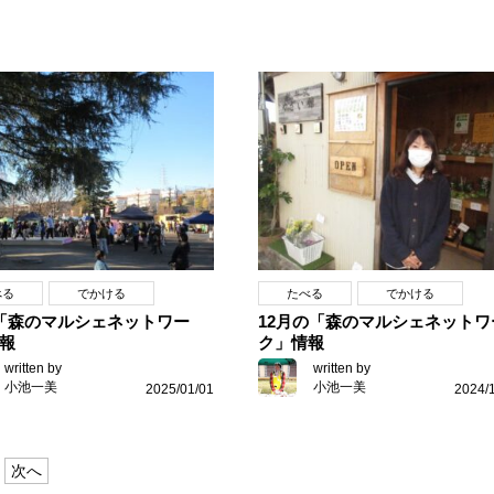
べる
でかける
たべる
でかける
「森のマルシェネットワー
12月の「森のマルシェネットワ
報
ク」情報
written by
written by
小池一美
小池一美
2025/01/01
2024/
次へ