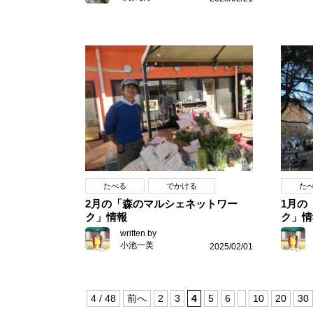
たべる
でかける
た
2月の「森のマルシェネットワー
1月の
ク」情報
ク」情
written by
小池一美
2025/02/01
4 / 48
前へ
2
3
4
5
6
10
20
30