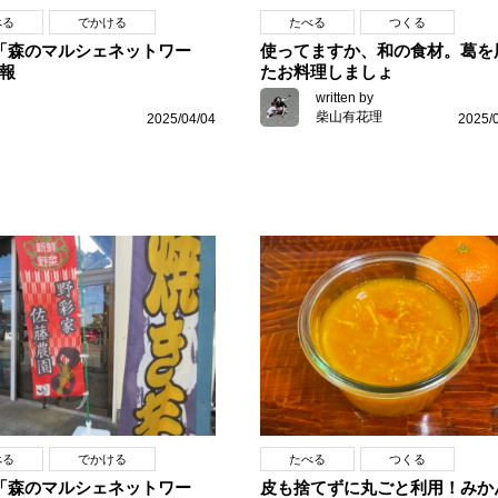
べる
でかける
たべる
つくる
「森のマルシェネットワー
使ってますか、和の食材。葛を
報
たお料理しましょ
written by
柴山有花理
2025/04/04
2025/
べる
でかける
たべる
つくる
「森のマルシェネットワー
皮も捨てずに丸ごと利用！みか