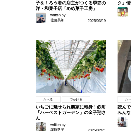
子を！ろう者の店主がつくる季節の
ク」情
洋・和菓子店「めめ菓子工房」
written by
佐藤美加
2025/03/19
たべる
でかける
た
いちごに魅せられ農家に転身！鉄町
読んで
「ハーベストガーデン」の金子翔さ
みんな
ん
written by
塚原敬子
2025/02/21