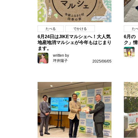
たべる
でかける
た
6月24日はJIKEマルシェへ！大人気
6月の
地産地消マルシェが今年もはじまり
ク」情
ます。
written by
坪井陽子
2025/06/05