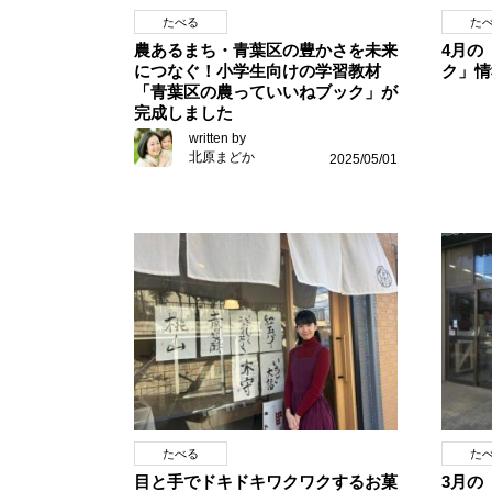
たべる
た
農あるまち・青葉区の豊かさを未来
4月の
につなぐ！小学生向けの学習教材
ク」情
「青葉区の農っていいねブック」が
完成しました
written by
北原まどか
2025/05/01
たべる
た
目と手でドキドキワクワクするお菓
3月の