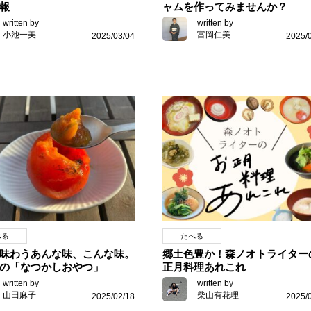
報
ャムを作ってみませんか？
written by
written by
小池一美
富岡仁美
2025/03/04
2025/
べる
たべる
味わうあんな味、こんな味。
郷土色豊か！森ノオトライター
の「なつかしおやつ」
正月料理あれこれ
written by
written by
山田麻子
柴山有花理
2025/02/18
2025/