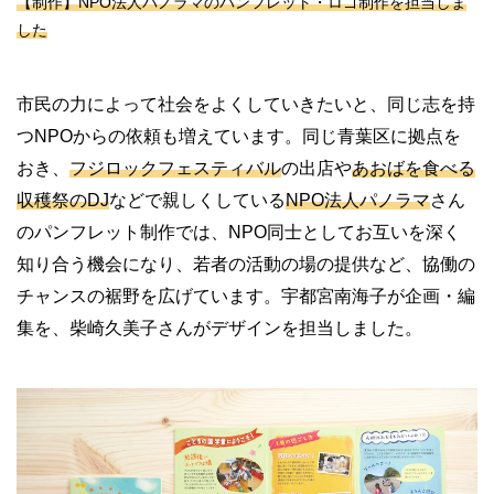
【制作】NPO法人パノラマのパンフレット・ロゴ制作を担当しま
した
市民の力によって社会をよくしていきたいと、同じ志を持
つNPOからの依頼も増えています。同じ青葉区に拠点を
おき、
フジロックフェスティバル
の出店や
あおばを食べる
収穫祭のDJ
などで親しくしている
NPO法人パノラマ
さん
のパンフレット制作では、NPO同士としてお互いを深く
知り合う機会になり、若者の活動の場の提供など、協働の
チャンスの裾野を広げています。宇都宮南海子が企画・編
集を、柴崎久美子さんがデザインを担当しました。