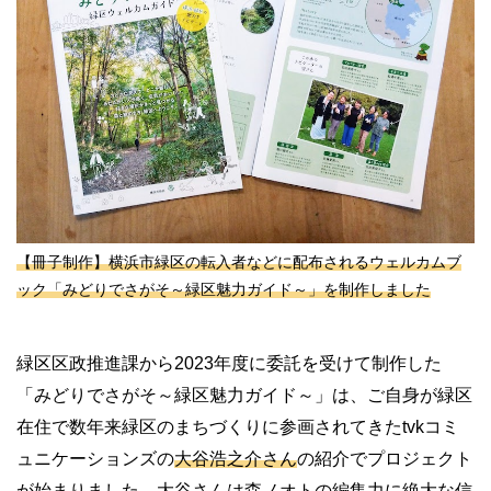
【冊子制作】横浜市緑区の転入者などに配布されるウェルカムブ
ック「みどりでさがそ～緑区魅力ガイド～」を制作しました
緑区区政推進課から2023年度に委託を受けて制作した
「みどりでさがそ～緑区魅力ガイド～」は、ご自身が緑区
在住で数年来緑区のまちづくりに参画されてきたtvkコミ
ュニケーションズの
大谷浩之介さん
の紹介でプロジェクト
が始まりました。大谷さんは森ノオトの編集力に絶大な信