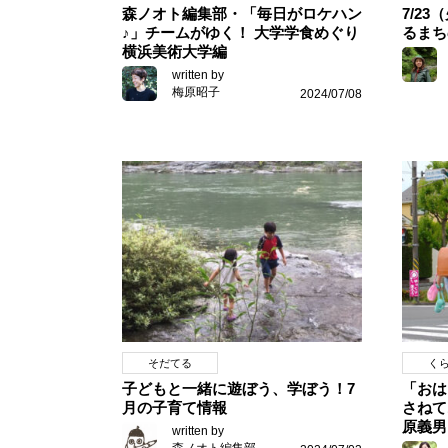
森ノオト編集部・「毎日がロケハン
7/2
♪」チームがゆく！ 大学学食めぐり
るまち
横浜美術大学編
written by
梅原昭子
2024/07/08
そだてる
く
子どもと一緒に遊ぼう、学ぼう！7
「おは
月の子育て情報
さねて
原義男
written by
森ノオト編集部