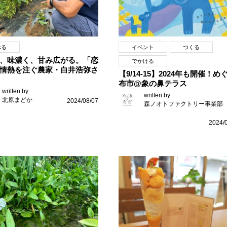
べる
イベント
つくる
、味濃く、甘み広がる。「恋
でかける
情熱を注ぐ農家・白井浩弥さ
【9/14-15】2024年も開催！め
布市@象の鼻テラス
written by
written by
北原まどか
2024/08/07
森ノオトファクトリー事業部
2024/