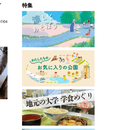
ー
特集
07/04
」