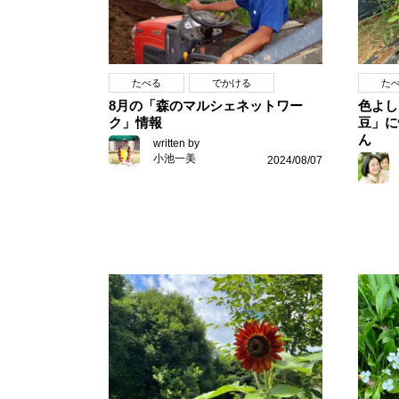
たべる
でかける
た
8月の「森のマルシェネットワー
色よし
ク」情報
豆」に
ん
written by
小池一美
2024/08/07