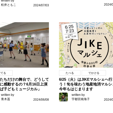
written by
2024/
松井ともこ
2024/07/03
だてる
たべる
でかける
たちだけの舞台で、どうして
6/25（火）はJIKEマルシェへ
に感動するの？6月16日上演
う！旬を味わう地産地消マルシ
ば子どもミュージカル」
今年もはじまります
written by
written by
青木遥
宇都宮南海子
2024/06/08
2024/