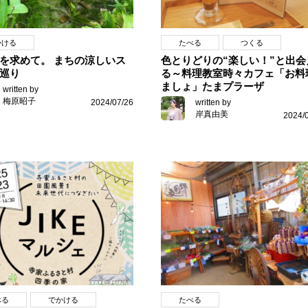
かける
たべる
つくる
を求めて。 まちの涼しいス
色とりどりの“楽しい！”と出会
巡り
る～料理教室時々カフェ「お料
ましょ」たまプラーザ
written by
梅原昭子
2024/07/26
written by
岸真由美
2024/
べる
でかける
たべる