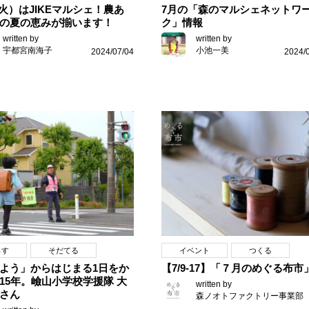
3（火）はJIKEマルシェ！農あ
7月の「森のマルシェネットワ
の夏の恵みが揃います！
ク」情報
written by
written by
宇都宮南海子
小池一美
2024/07/04
2024/
らす
そだてる
イベント
つくる
よう」からはじまる1日をか
【7/9-17】「７月のめぐる布市
15年。嶮山小学校学援隊 大
written by
さん
森ノオトファクトリー事業部