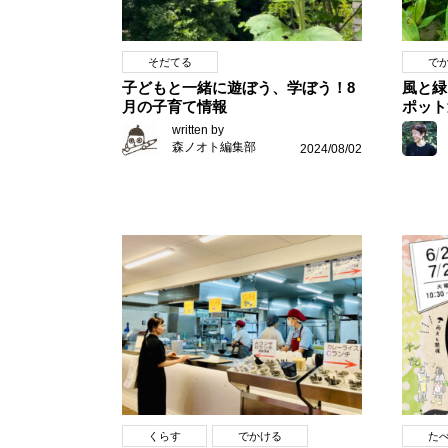
そだてる
で
子どもと一緒に遊ぼう、学ぼう！8
風と緑
月の子育て情報
ポット
written by
森ノオト編集部
2024/08/02
くらす
でかける
た