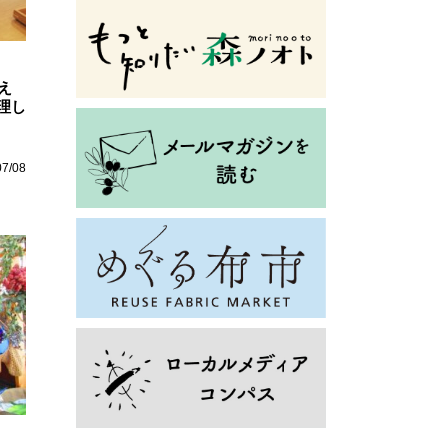
え
理し
07/08