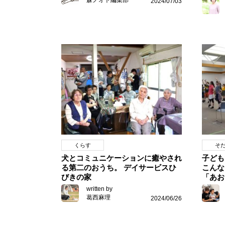
2024/07/03
くらす
そ
犬とコミュニケーションに癒やされ
子ども
る第二のおうち。 デイサービスひ
こんな
びきの家
「あお
written by
葛西麻理
2024/06/26