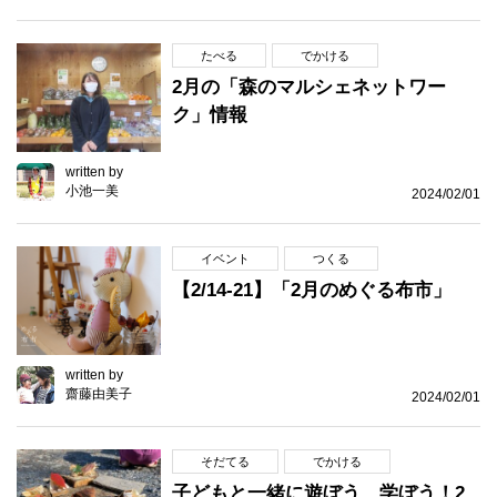
たべる
でかける
2月の「森のマルシェネットワー
ク」情報
written by
小池一美
2024/02/01
イベント
つくる
【2/14-21】「2月のめぐる布市」
written by
齋藤由美子
2024/02/01
そだてる
でかける
子どもと一緒に遊ぼう、学ぼう！2