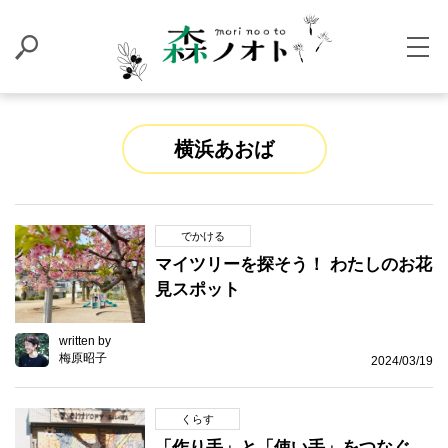
横浜あおば
でかける
マイツリーを探そう！ わたしのお花
見スポット
written by
梅原昭子
2024/03/19
くらす
「作り手」と「使い手」をつなぐ