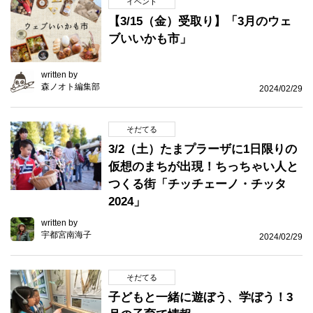
イベント
【3/15（金）受取り】「3月のウェ
ブいいかも市」
written by
森ノオト編集部
2024/02/29
そだてる
3/2（土）たまプラーザに1日限りの
仮想のまちが出現！ちっちゃい人と
つくる街「チッチェーノ・チッタ
2024」
written by
宇都宮南海子
2024/02/29
そだてる
子どもと一緒に遊ぼう、学ぼう！3