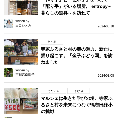
「配り手」がいる場所。 entropy～
暮らしの道具～を訪ねて
written by
出口ひとみ
2024/03/18
たべる
寺家ふるさと村の農の魅力、新たに
掘り起こす。「金子ぶどう園」を訪
ねました
written by
宇都宮南海子
2024/03/08
そだてる
まなぶ
マルシェは生きた学びの場。寺家ふ
るさと村を未来につなぐ鴨志田緑小
の挑戦