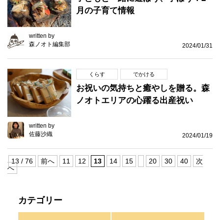
月の子育て情報
written by
森ノオト編集部
2024/01/31
くらす
でかける
お祝いの気持ちと癒やしを贈る。森
ノオトエリアの心躍る出産祝い
written by
佐藤沙織
2024/01/19
13 / 76
前へ
11
12
13
14
15
20
30
40
次
へ
カテゴリー