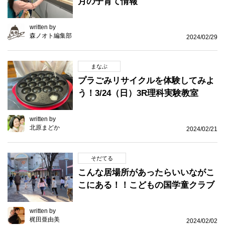
月の子育て情報
written by
森ノオト編集部
2024/02/29
まなぶ
プラごみリサイクルを体験してみよ
う！3/24（日）3R理科実験教室
written by
北原まどか
2024/02/21
そだてる
こんな居場所があったらいいながこ
こにある！！こどもの国学童クラブ
written by
梶田亜由美
2024/02/02