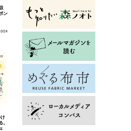
収
ポン
10/24
かけ
る。
ェ