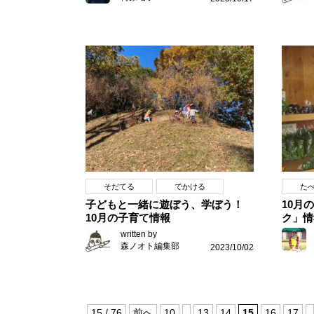
そだてる
でかける
た
子どもと一緒に遊ぼう、学ぼう！
10月
10月の子育て情報
ク」情
written by
森ノオト編集部
2023/10/02
15 / 76
前へ
10
13
14
15
16
17