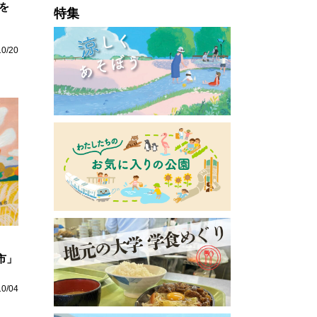
を
特集
10/20
布市」
10/04