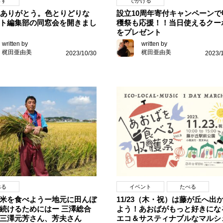
らす
でかける
年ありがとう。色とりどりな
設立10周年寄付キャンペーンで
ト編集部の同窓会を開きまし
穫祭も応援！！当日使えるクー
をプレゼント
written by
written by
梶田亜由美
梶田亜由美
2023/10/30
2023/
べる
イベント
たべる
米を食べようー地元に田んぼ
11/23（木・祝）は藤が丘へ出
続けるためにはー 三澤総合
よう！あおばがもっと好きにな
三澤元芳さん、芳夫さん
エコ＆サスティナブルなマルシ