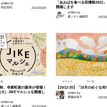
「あおばを食べる収穫祭2023」
written by
開催します
明石智代
2023/10/20
written by
森ノオト編集部
2023/
べる
イベント
つくる
秋、寺家町産の新米が登場！
【10/12-20】「10月のめぐる
31（火）JIKEマルシェを開催し
written by
齋藤由美子
2023/
written by
森ノオト編集部
2023/10/06