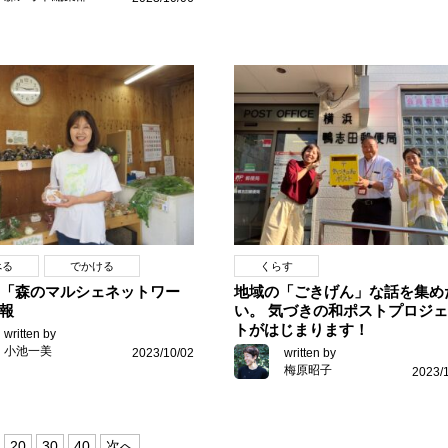
べる
でかける
くらす
の「森のマルシェネットワー
地域の「ごきげん」な話を集め
報
い。 気づきの和ポストプロジ
トがはじまります！
written by
小池一美
2023/10/02
written by
梅原昭子
2023/
20
30
40
次へ