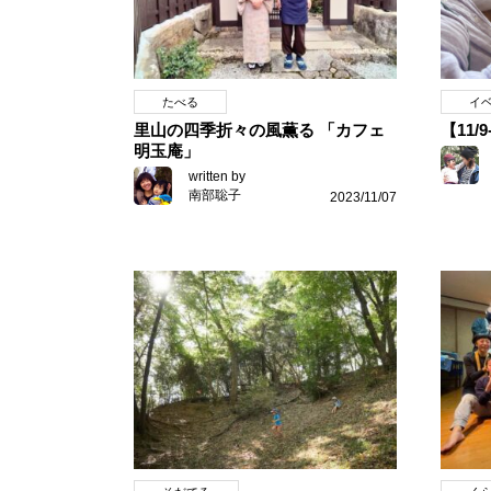
たべる
イ
里山の四季折々の風薫る 「カフェ
【11/
明玉庵」
written by
南部聡子
2023/11/07