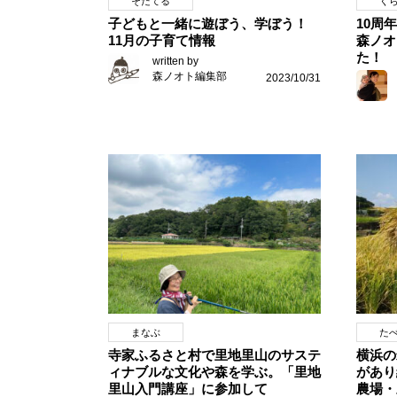
そだてる
く
子どもと一緒に遊ぼう、学ぼう！
10周
11月の子育て情報
森ノオ
た！
written by
森ノオト編集部
2023/10/31
まなぶ
た
寺家ふるさと村で里地里山のサステ
横浜の
ィナブルな文化や森を学ぶ。「里地
があり
里山入門講座」に参加して
農場・