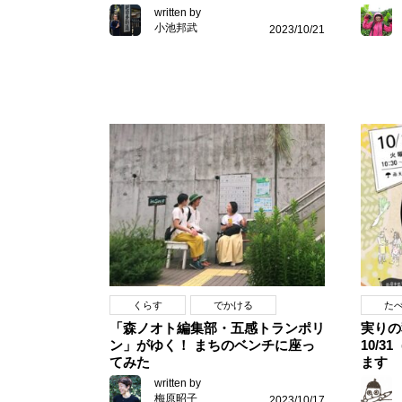
written by
小池邦武
2023/10/21
くらす
でかける
た
「森ノオト編集部・五感トランポリ
実りの
ン」がゆく！ まちのベンチに座っ
10/
てみた
ます
written by
梅原昭子
2023/10/17