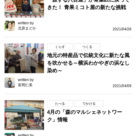
きた！ 青果ミコト屋の新たな挑戦
written by
北原まどか
2021/04/28
くらす
つくる
地元の特産品で伝統文化に新たな風
を吹かせる～横浜わかやぎの浜なし
染め～
written by
富岡仁美
2021/04/09
たべる
でかける
4月の「森のマルシェネットワー
ク」情報
written by