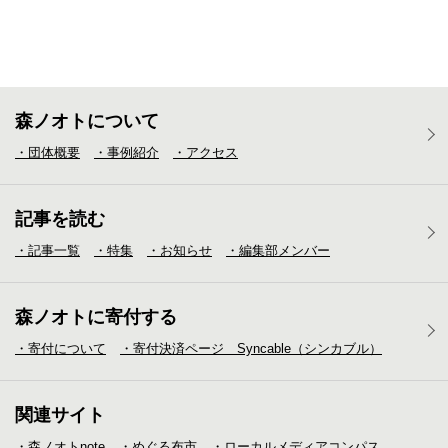
森ノオトについて
・団体概要
・事例紹介
・アクセス
記事を読む
・記事一覧
・特集
・お知らせ
・編集部メンバー
森ノオトに寄付する
・寄付について
・寄付決済ページ Syncable（シンカブル）
関連サイト
・森ノオトnote
・めぐる布市
・ローカルメディア
コンパス