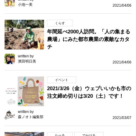
小池一美
2021/04/06
くらす
年間延べ2000人訪問。「人の集まる
農場」にみた都市農業の素敵なカタ
チ
written by
濱田明日美
2021/04/06
イベント
2021/3/26（金）ウェブいいかも市の
注文締め切りは3/20（土）です！
written by
森ノオト編集部
2021/03/07
たべる
でかける