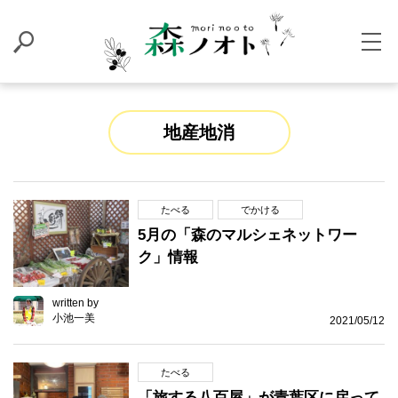
地産地消
たべる
でかける
5月の「森のマルシェネットワー
ク」情報
written by
小池一美
2021/05/12
たべる
「旅する八百屋」が青葉区に戻って