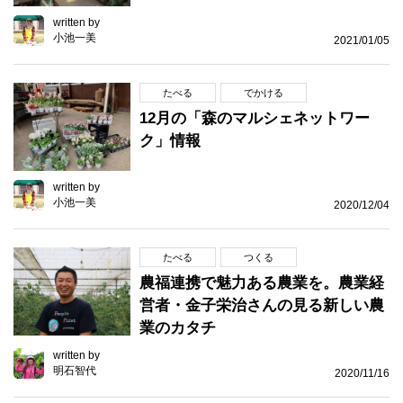
written by
小池一美
2021/01/05
たべる
でかける
12月の「森のマルシェネットワー
ク」情報
written by
小池一美
2020/12/04
たべる
つくる
農福連携で魅力ある農業を。農業経
営者・金子栄治さんの見る新しい農
業のカタチ
written by
明石智代
2020/11/16