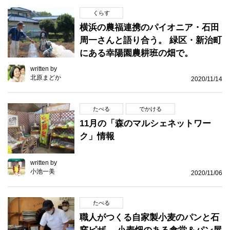
くらす
横浜の農福連携のパイオニア・石田
周一さんと語り合う。 緑区・新治町
にある幸陽園農耕班の畑で。
written by
北原まどか
2020/11/14
たべる
でかける
11月の「森のマルシェネットワー
ク」情報
written by
小池一美
2020/11/06
たべる
職人がつくる自家製小麦のパンと石