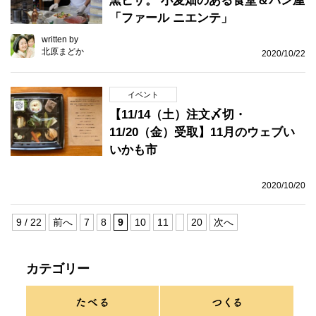
窯ピザ。 小麦畑のある食堂＆パン屋
「ファール ニエンテ」
written by
北原まどか
2020/10/22
イベント
【11/14（土）注文〆切・
11/20（金）受取】11月のウェブい
いかも市
2020/10/20
9 / 22
前へ
7
8
9
10
11
20
次へ
カテゴリー