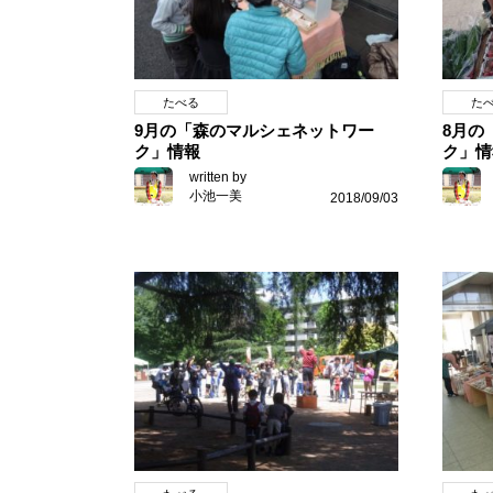
たべる
た
9月の「森のマルシェネットワー
8月の
ク」情報
ク」情
written by
小池一美
2018/09/03