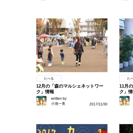
たべる
た
12月の「森のマルシェネットワー
11月
ク」情報
ク」情
written by
小池一美
2017/11/30