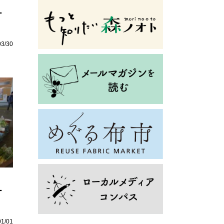
ー
03/30
ー
01/01