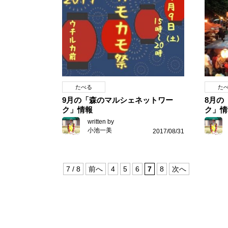
たべる
た
9月の「森のマルシェネットワー
8月の
ク」情報
ク」情
written by
小池一美
2017/08/31
7 / 8
前へ
4
5
6
7
8
次へ