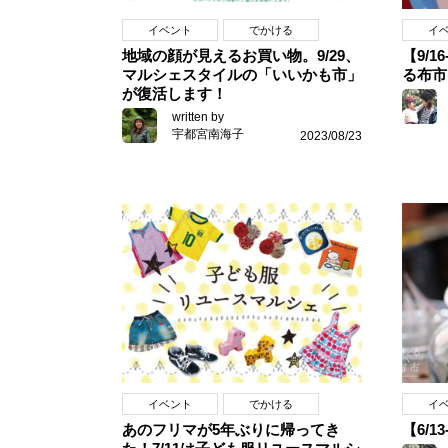
イベント
でかける
イ
地域の顔が見えるお買い物。9/29、
【9/
マルシェスタイルの「いいかも市」
る布市
が復活します！
written by
宇都宮南海子
2023/08/23
イベント
でかける
イ
あのフリマが5年ぶりに帰ってき
【6/