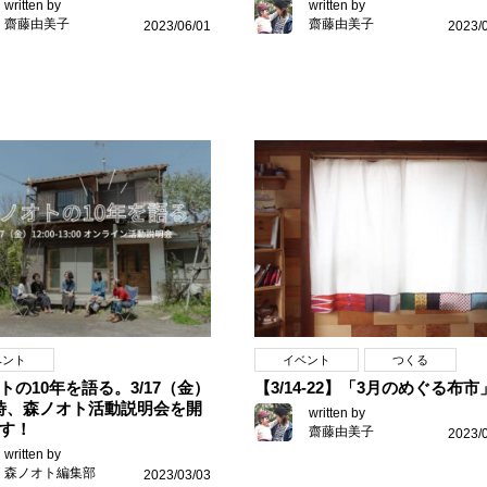
written by
written by
齋藤由美子
齋藤由美子
2023/06/01
2023/
ベント
イベント
つくる
トの10年を語る。3/17（金）
【3/14-22】「3月のめぐる布市
13時、森ノオト活動説明会を開
written by
す！
齋藤由美子
2023/
written by
森ノオト編集部
2023/03/03