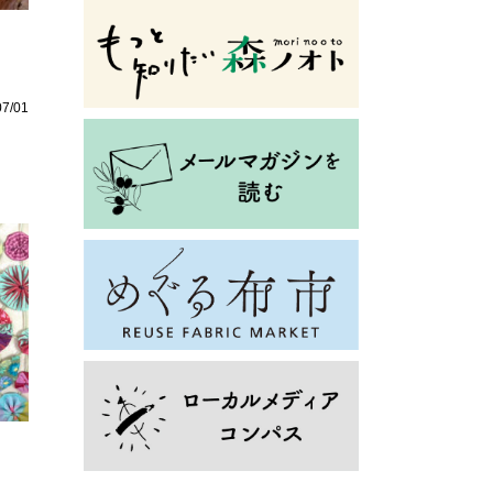
」
07/01
」