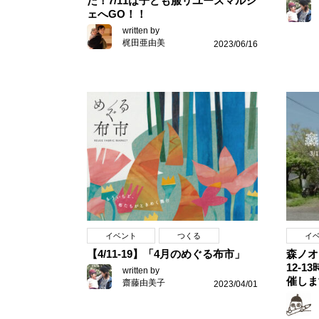
た！7/11は子ども服リユースマルシ
ェへGO！！
written by
梶田亜由美
2023/06/16
イベント
つくる
イ
【4/11-19】「4月のめぐる布市」
森ノオ
12-
written by
催しま
齋藤由美子
2023/04/01