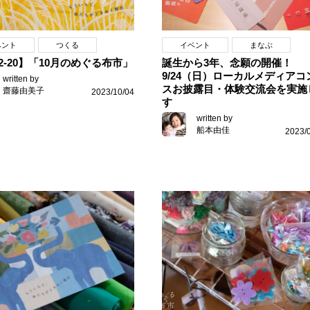
ベント
つくる
イベント
まなぶ
12-20】「10月のめぐる布市」
誕生から3年、念願の開催！
9/24（日）ローカルメディアコ
written by
スお披露目・体験交流会を実施
齋藤由美子
2023/10/04
す
written by
船本由佳
2023/