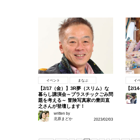
イベント
まなぶ
イ
【2/17（金）】3R夢（スリム）な
【2/
暮らし講演会～プラスチックごみ問
題を考える～ 冒険写真家の豊田直
之さんが登壇します！
written by
北原まどか
2023/02/03