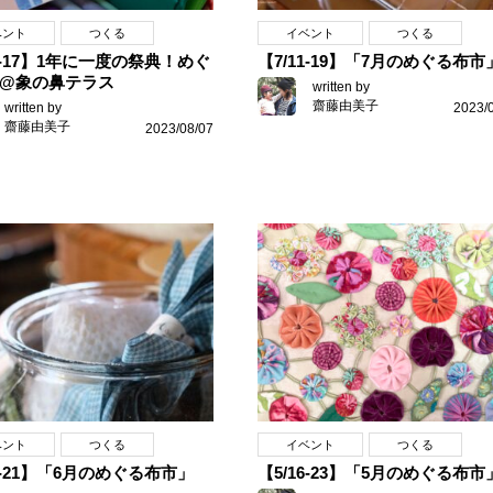
ベント
つくる
イベント
つくる
16-17】1年に一度の祭典！めぐ
【7/11-19】「7月のめぐる布市
@象の鼻テラス
written by
齋藤由美子
written by
2023/
齋藤由美子
2023/08/07
ベント
つくる
イベント
つくる
13-21】「6月のめぐる布市」
【5/16-23】「5月のめぐる布市