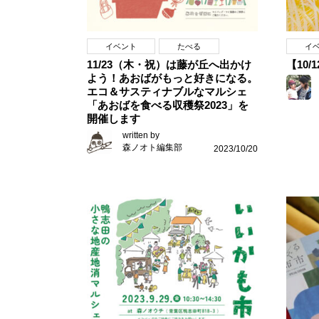
イベント
たべる
イ
11/23（木・祝）は藤が丘へ出かけ
【10/
よう！あおばがもっと好きになる。
エコ＆サスティナブルなマルシェ
「あおばを食べる収穫祭2023」を
開催します
written by
森ノオト編集部
2023/10/20