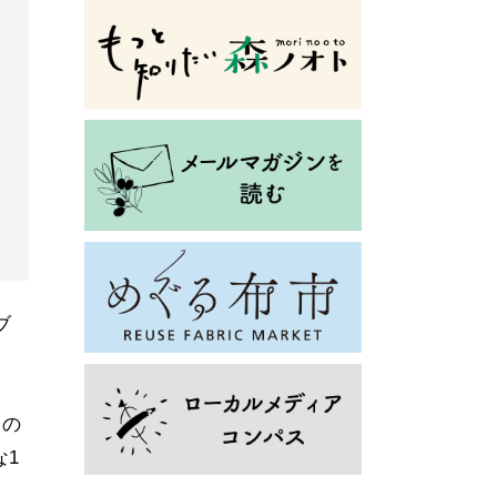
ブ
くの
な1