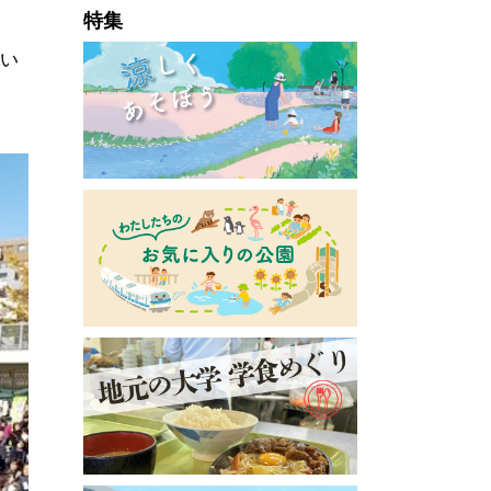
特集
おい