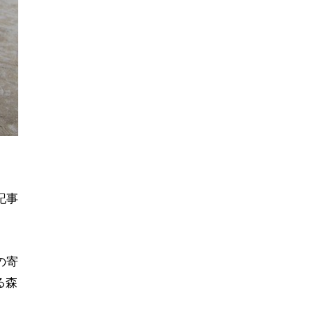
記事
の寄
る森