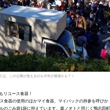
ては、この公園が使えるのも今年が最後かも？！
もリユース食器！
ユース食器の使用のほかマイ食器、マイバックの持参を呼びか
トルのごみ袋1袋に抑えています。森ノオトと同じく鴨志田