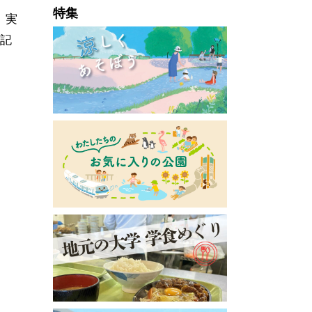
特集
、実
た記