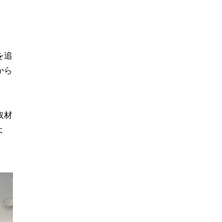
を追
から
取材
よ