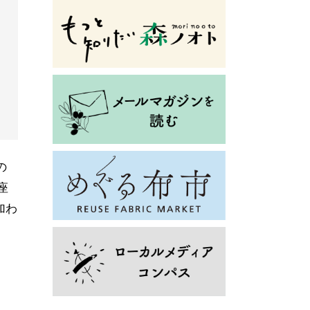
の
座
加わ