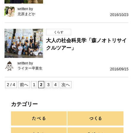
written by
北原まどか
2016/10/23
くらす
大人の社会科見学「森ノオトリサイ
クルツアー」
written by
ライター卒業生
2016/09/15
2 / 4
前へ
1
2
3
4
次へ
カテゴリー