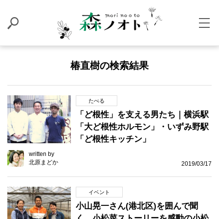
椿直樹の検索結果
たべる
「ど根性」を支える男たち｜横浜駅
「大ど根性ホルモン」・いずみ野駅
「ど根性キッチン」
written by
北原まどか
2019/03/17
イベント
小山晃一さん(港北区)を囲んで聞
く 小松菜ストーリーを感動の小松