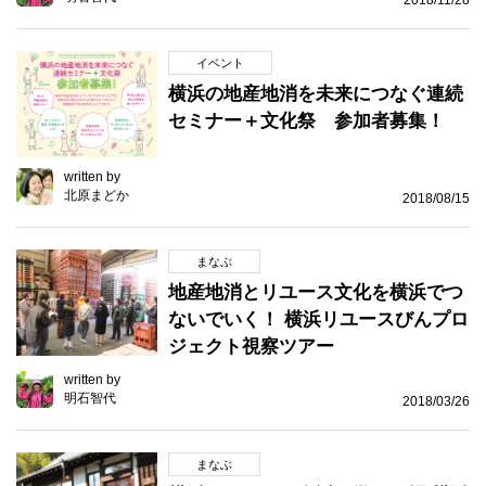
2018/11/28
イベント
横浜の地産地消を未来につなぐ連続
セミナー＋文化祭 参加者募集！
written by
北原まどか
2018/08/15
まなぶ
地産地消とリユース文化を横浜でつ
ないでいく！ 横浜リユースびんプロ
ジェクト視察ツアー
written by
明石智代
2018/03/26
まなぶ