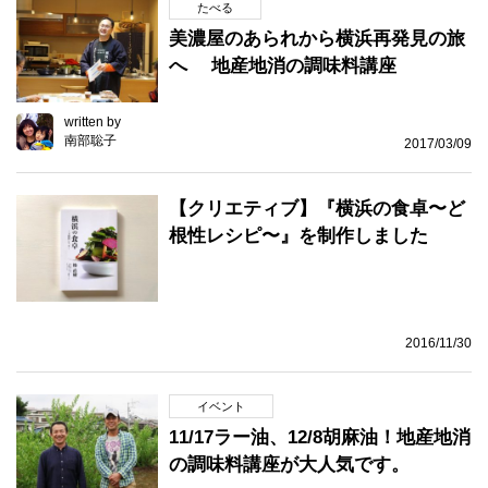
たべる
美濃屋のあられから横浜再発見の旅
へ 地産地消の調味料講座
written by
南部聡子
2017/03/09
【クリエティブ】『横浜の食卓〜ど
根性レシピ〜』を制作しました
2016/11/30
イベント
11/17ラー油、12/8胡麻油！地産地消
の調味料講座が大人気です。