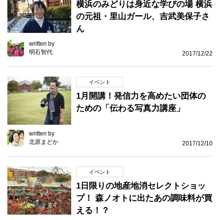
横浜のみどりは身近な学びの場 横浜
の元祖・里山ガール、吉武美保子さ
ん
written by
明石智代
2017/12/22
イベント
1月開講！発信力を高めたい団体の
ための「伝わる写真力講座」
written by
北原まどか
2017/12/10
イベント
1日限りの地産地消セレクトショッ
プ！ 森ノオトに出たあの調味料が買
える！？