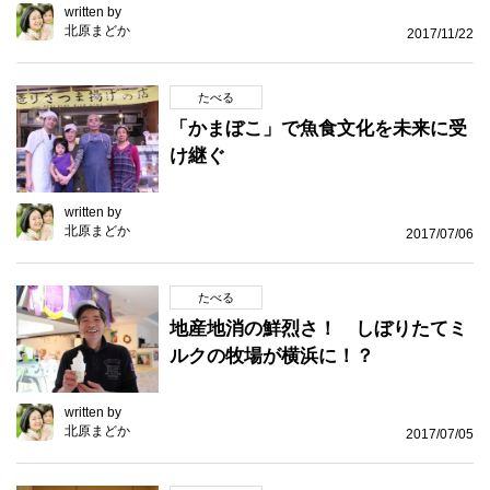
written by
北原まどか
2017/11/22
たべる
「かまぼこ」で魚食文化を未来に受
け継ぐ
written by
北原まどか
2017/07/06
たべる
地産地消の鮮烈さ！ しぼりたてミ
ルクの牧場が横浜に！？
written by
北原まどか
2017/07/05