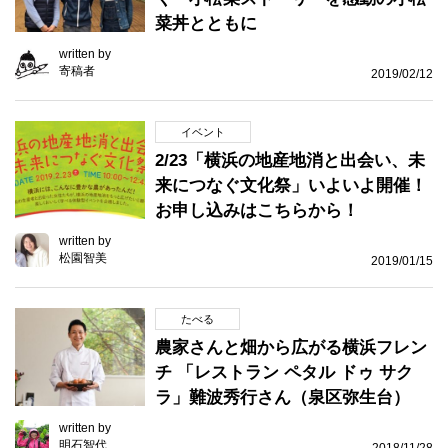
菜丼とともに
written by
寄稿者
2019/02/12
イベント
2/23「横浜の地産地消と出会い、未
来につなぐ文化祭」いよいよ開催！
お申し込みはこちらから！
written by
松園智美
2019/01/15
たべる
農家さんと畑から広がる横浜フレン
チ 「レストラン ペタル ドゥ サク
ラ」難波秀行さん（泉区弥生台）
written by
明石智代