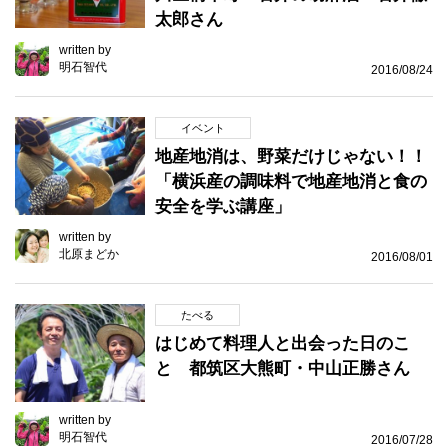
太郎さん
written by
明石智代
2016/08/24
イベント
地産地消は、野菜だけじゃない！！
「横浜産の調味料で地産地消と食の
安全を学ぶ講座」
written by
北原まどか
2016/08/01
たべる
はじめて料理人と出会った日のこ
と 都筑区大熊町・中山正勝さん
written by
明石智代
2016/07/28