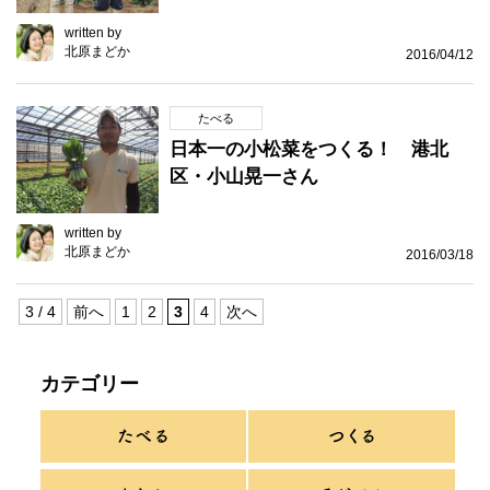
written by
北原まどか
2016/04/12
たべる
日本一の小松菜をつくる！ 港北
区・小山晃一さん
written by
北原まどか
2016/03/18
3 / 4
前へ
1
2
3
4
次へ
カテゴリー