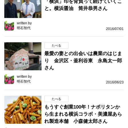
「横浜」印を背負って続けていくこ
と。横浜醤油 筒井恭男さん
written by
明石智代
2016/07/01
たべる
最愛の妻との出会いは農業のはじま
り 金沢区・釜利谷東 永島太一郎
さん
written by
明石智代
2016/06/23
たべる
もうすぐ創業100年！ナポリタンか
ら生まれる横浜コラボ・美濃屋あら
れ製造本舗 小森健太郎さん