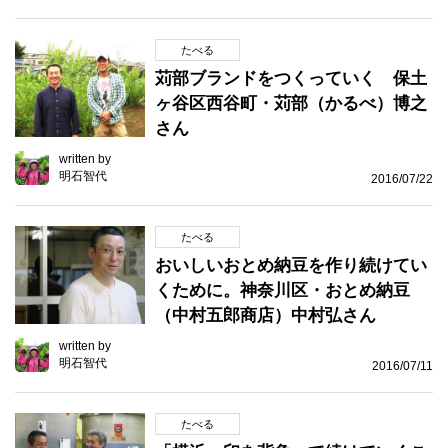
たべる
苅部ブランドをつくっていく 保土
ヶ谷区西谷町・苅部（かるべ）博之
さん
written by
明石智代
2016/07/22
たべる
おいしいおとめ納豆を作り続けてい
くために。神奈川区・おとめ納豆
（中村五郎商店）中村弘さん
written by
明石智代
2016/07/11
たべる