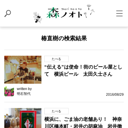
椿直樹の検索結果
たべる
“伝える”は使命！街のビール屋とし
て 横浜ビール 太田久士さん
written by
明石智代
2016/08/29
たべる
横浜に、ごま油の老舗あり！ 神奈
川区橋本町・岩井の胡麻油 岩井徹