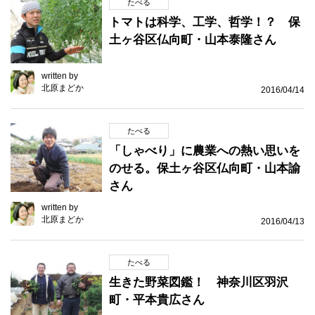
たべる
トマトは科学、工学、哲学！？ 保
土ヶ谷区仏向町・山本泰隆さん
written by
北原まどか
2016/04/14
たべる
「しゃべり」に農業への熱い思いを
のせる。保土ヶ谷区仏向町・山本諭
さん
written by
北原まどか
2016/04/13
たべる
生きた野菜図鑑！ 神奈川区羽沢
町・平本貴広さん