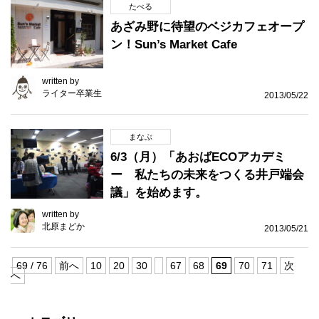
たべる
あざみ野に待望のベジカフェオープ
ン！Sun’s Market Cafe
written by
ライター卒業生
2013/05/22
まなぶ
6/3（月）「あおばECOアカデミ
ー 私たちの未来をつくる井戸端会
議」を始めます。
written by
北原まどか
2013/05/21
69 / 76
前へ
10
20
30
67
68
69
70
71
次
へ