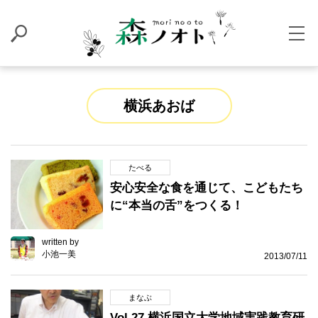
横浜あおば
たべる
安心安全な食を通じて、こどもたち
に“本当の舌”をつくる！
written by
小池一美
2013/07/11
まなぶ
Vol.27 横浜国立大学地域実践教育研