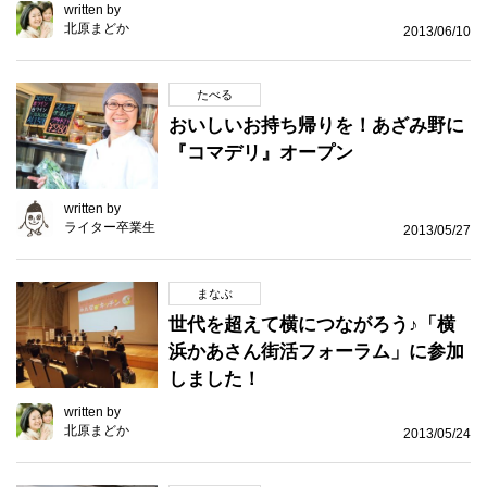
written by
北原まどか
2013/06/10
たべる
おいしいお持ち帰りを！あざみ野に
『コマデリ』オープン
written by
ライター卒業生
2013/05/27
まなぶ
世代を超えて横につながろう♪「横
浜かあさん街活フォーラム」に参加
しました！
written by
北原まどか
2013/05/24