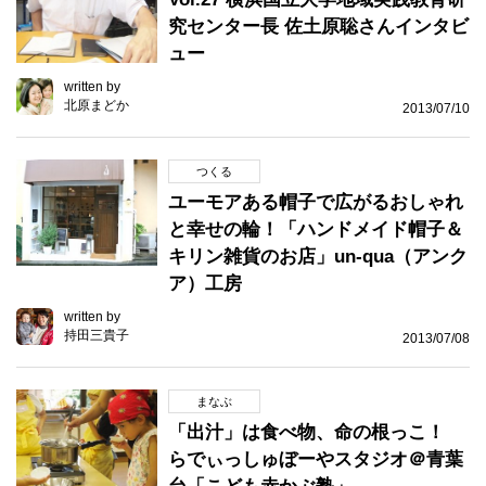
究センター長 佐土原聡さんインタビ
ュー
written by
北原まどか
2013/07/10
つくる
ユーモアある帽子で広がるおしゃれ
と幸せの輪！「ハンドメイド帽子＆
キリン雑貨のお店」un-qua（アンク
ア）工房
written by
持田三貴子
2013/07/08
まなぶ
「出汁」は食べ物、命の根っこ！
らでぃっしゅぼーやスタジオ＠青葉