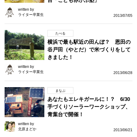
台「こども赤かぶ塾」
written by
ライター卒業生
2013/07/05
たべる
横浜で最も駅近の田んぼ？ 恩田の
谷戸田（やとだ）で米づくりをして
きました！
written by
ライター卒業生
2013/06/28
まなぶ
あなたもエレキガールに！？ 6/30
手づくりソーラーワークショップ、
青葉台で開催！
written by
北原まどか
2013/06/21