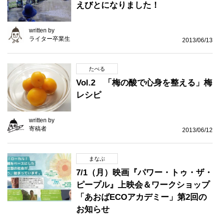
えびとになりました！
written by
ライター卒業生
2013/06/13
たべる
Vol.2 「梅の酸で心身を整える」梅
レシピ
written by
寄稿者
2013/06/12
まなぶ
7/1（月）映画『パワー・トゥ・ザ・
ピープル』上映会＆ワークショップ
「あおばECOアカデミー」第2回の
お知らせ