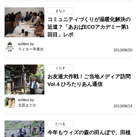
まなぶ
コミュニティづくりが温暖化解決の
近道？「あおばECOアカデミー第1
回目」レポ
written by
ライター卒業生
2013/06/20
くらす
お友達大作戦！ご当地メディア訪問
Vol.4 ひろたりあん通信
written by
北原まどか
2013/06/14
たべる
今年もウィズの森の田んぼで、田植