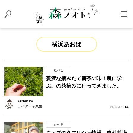
横浜あおば
たべる
贅沢な摘みたて新茶の味！農に学
ぶ。の茶摘みに行ってきました。
written by
ライター卒業生
2013/05/14
たべる
ウィズの森マルシェ情報…自然栽培