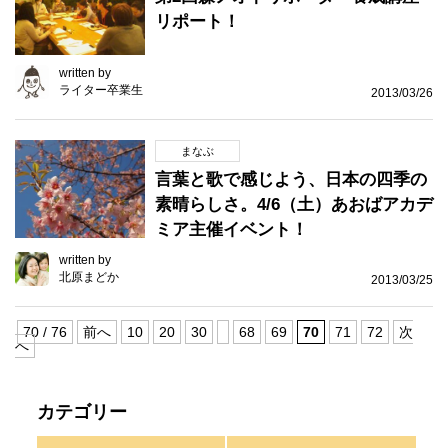
リポート！
written by
ライター卒業生
2013/03/26
まなぶ
言葉と歌で感じよう、日本の四季の
素晴らしさ。4/6（土）あおばアカデ
ミア主催イベント！
written by
北原まどか
2013/03/25
70 / 76
前へ
10
20
30
68
69
70
71
72
次
へ
カテゴリー