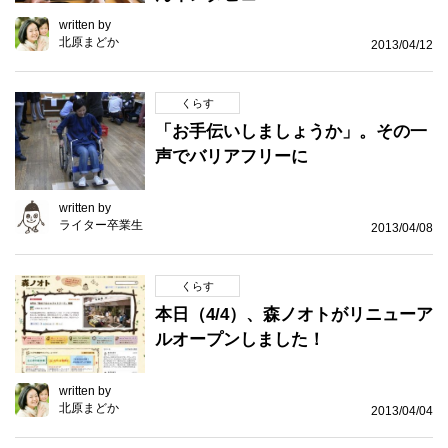
written by
北原まどか
2013/04/12
くらす
「お手伝いしましょうか」。その一
声でバリアフリーに
written by
ライター卒業生
2013/04/08
くらす
本日（4/4）、森ノオトがリニューア
ルオープンしました！
written by
北原まどか
2013/04/04