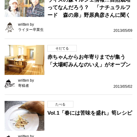
ってなんだろう？ 「ナチュラルフ
ード 森の扉」野原典彦さんに聞く
written by
ライター卒業生
2013/05/09
そだてる
赤ちゃんからお年寄りまでが集う
「大場町みんなのいえ」がオープン
written by
寄稿者
2013/05/02
たべる
Vol.1「春には苦味を盛れ」筍レシピ
written by