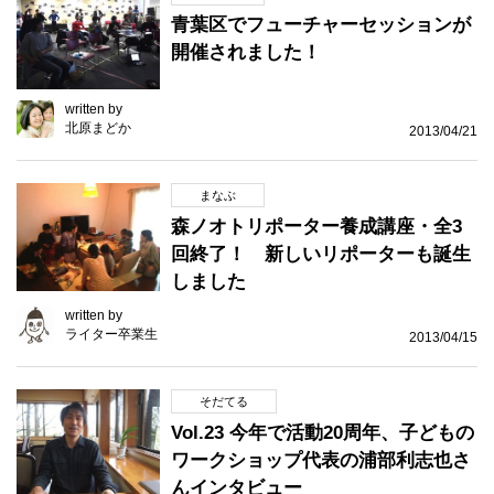
青葉区でフューチャーセッションが
開催されました！
written by
北原まどか
2013/04/21
まなぶ
森ノオトリポーター養成講座・全3
回終了！ 新しいリポーターも誕生
しました
written by
ライター卒業生
2013/04/15
そだてる
Vol.23 今年で活動20周年、子どもの
ワークショップ代表の浦部利志也さ
んインタビュー