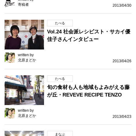
寄稿者
2013/04/30
たべる
Vol.24 社会派レシピスト・サカイ優
佳子さんインタビュー
written by
北原まどか
2013/04/26
たべる
旬の食材も人も地域もよみがえる藤
が丘・REVEVE RECIPE TENZO
written by
北原まどか
2013/04/23
まなぶ