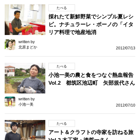
たべる
採れたて新鮮野菜でシンプル夏レシ
ピ。ナチュラーレ・ボーノの「イタ
リア料理で地産地消
written by
北原まどか
2012/07/13
たべる
小池一美の農と食をつなぐ熱血報告
Vol.2 都筑区池辺町 矢部規代さん
written by
小池一美
2012/07/10
たべる
アート＆クラフトの寺家を訪ねる旅