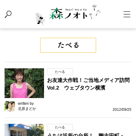
たべる
お友達大作戦！ご当地メディア訪問
Vol.2 ウェブタウン横濱
written by
北原まどか
2012/09/25
たべる
うちは近所の台所！ 鴨志田町・