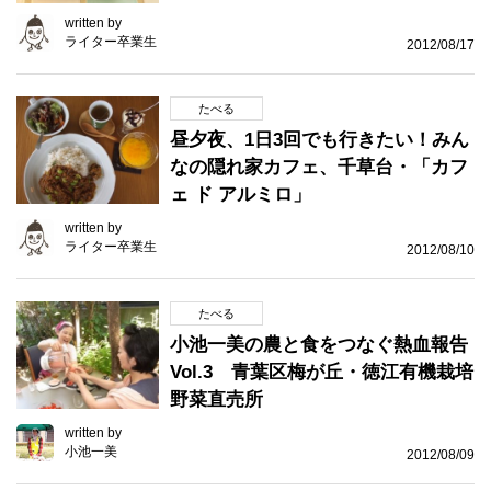
written by
ライター卒業生
2012/08/17
たべる
昼夕夜、1日3回でも行きたい！みん
なの隠れ家カフェ、千草台・「カフ
ェ ド アルミロ」
written by
ライター卒業生
2012/08/10
たべる
小池一美の農と食をつなぐ熱血報告
Vol.3 青葉区梅が丘・徳江有機栽培
野菜直売所
written by
小池一美
2012/08/09