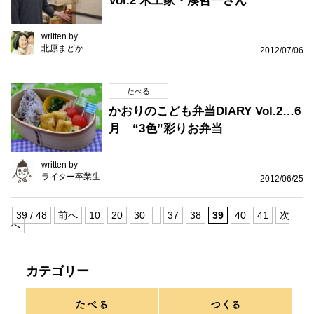
Vol.2 木工家・湊哲一さん
written by
北原まどか
2012/07/06
たべる
かおりのこども弁当DIARY Vol.2…6
月 “3色”彩りお弁当
written by
ライター卒業生
2012/06/25
39 / 48
前へ
10
20
30
37
38
39
40
41
次
へ
カテゴリー