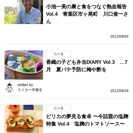
小池一美の農と食をつなぐ熱血報告
Vol.4 青葉区市ヶ尾町 川口俊一さ
ん
2012/09/04
たべる
香織の子ども弁当DIARY Vol.3 …7
月 夏バテ予防に梅や酢を
written by
ライター卒業生
2012/08/28
たべる
ピリカの夢見る食卓 〜今話題の塩麹
特集 Vol.4 塩麹のトマトソース〜