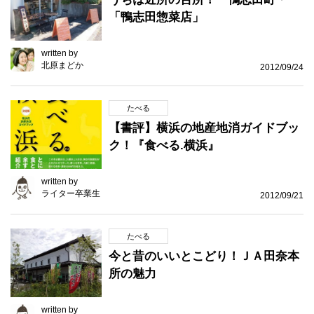
「鴨志田惣菜店」
written by
北原まどか
2012/09/24
たべる
【書評】横浜の地産地消ガイドブッ
ク！『食べる.横浜』
written by
ライター卒業生
2012/09/21
たべる
今と昔のいいとこどり！ＪＡ田奈本
所の魅力
written by