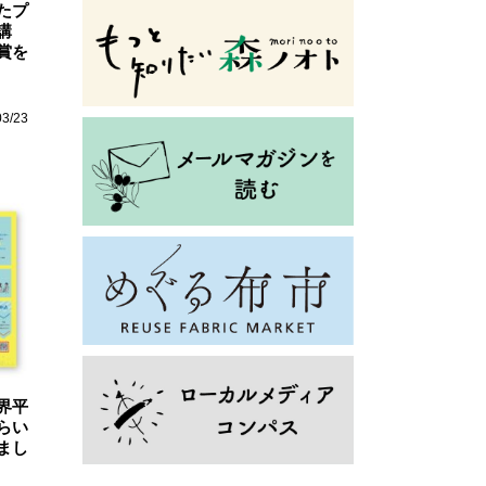
たプ
講
賞を
03/23
界平
らい
まし