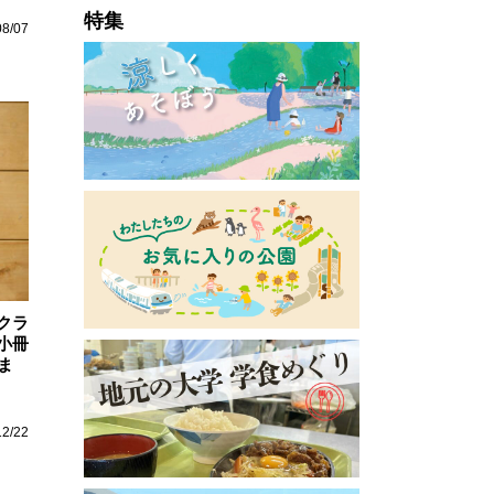
特集
08/07
クラ
小冊
ま
12/22