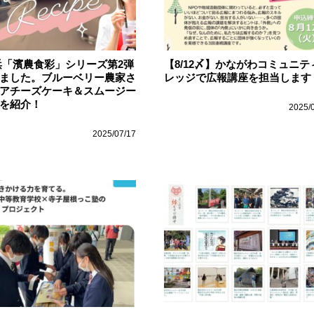
浜「濱農食彩」シリーズ第2弾
【8/12〆】かながわコミュニテ
ました。ブルーベリー農家さ
レッジで広報講座を担当します
アチーズケーキ＆スムージー
を紹介！
2025/
2025/07/17