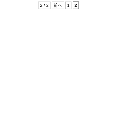
2 / 2
前へ
1
2