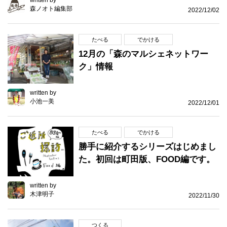
written by
森ノオト編集部
2022/12/02
たべる
でかける
12月の「森のマルシェネットワー
ク」情報
written by
小池一美
2022/12/01
たべる
でかける
勝手に紹介するシリーズはじめまし
た。初回は町田版、FOOD編です。
written by
木津明子
2022/11/30
つくる