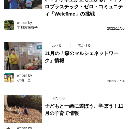
ロプラスチック・ゼロ・コミュニテ
ィ「Welc0me」の挑戦
written by
宇都宮南海子
2022/11/05
たべる
でかける
11月の「森のマルシェネットワー
ク」情報
written by
小池一美
2022/11/04
そだてる
子どもと一緒に遊ぼう、学ぼう！11
月の子育て情報
written by