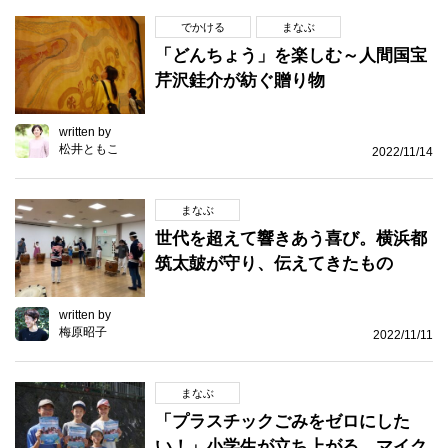
でかける
まなぶ
「どんちょう」を楽しむ～人間国宝
芹沢銈介が紡ぐ贈り物
written by
松井ともこ
2022/11/14
まなぶ
世代を超えて響きあう喜び。横浜都
筑太皷が守り、伝えてきたもの
written by
梅原昭子
2022/11/11
まなぶ
「プラスチックごみをゼロにした
い！」小学生が立ち上がる。マイク