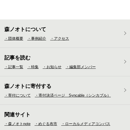
森ノオトについて
・団体概要
・事例紹介
・アクセス
記事を読む
・記事一覧
・特集
・お知らせ
・編集部メンバー
森ノオトに寄付する
・寄付について
・寄付決済ページ Syncable（シンカブル）
関連サイト
・森ノオトnote
・めぐる布市
・ローカルメディア
コンパス