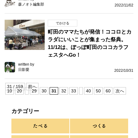
森ノオト編集部
2022/11/02
でかける
町田のママたちが発信！ココロとカ
ラダにいいことが集まった祭典。
11/12は、ぽっぽ町田のココカラフ
ェスタへGo！
written by
日影愛
2022/10/31
31 / 159
前へ
10
20
29
30
31
32
33
40
50
60
次へ
カテゴリー