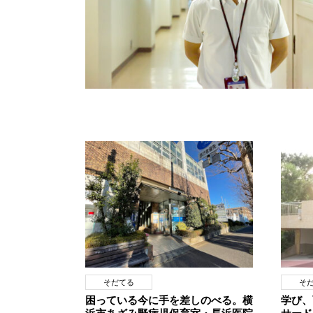
そだてる
そ
困っている今に手を差しのべる。横
学び、