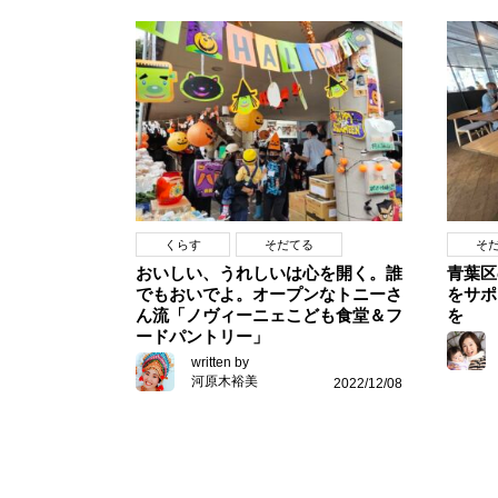
くらす
そだてる
そ
おいしい、うれしいは心を開く。誰
青葉区
でもおいでよ。オープンなトニーさ
をサポ
ん流「ノヴィーニェこども食堂＆フ
を
ードパントリー」
written by
河原木裕美
2022/12/08