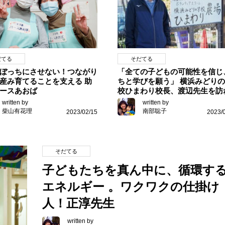
だてる
そだてる
ぼっちにさせない！つながり
「全ての子どもの可能性を信じ
産み育てることを支える 助
ちと学びを願う」 横浜みどり
ースあおば
校ひまわり校長、渡辺先生を訪
written by
written by
柴山有花理
南部聡子
2023/02/15
2023/
そだてる
子どもたちを真ん中に、循環す
エネルギー 。ワクワクの仕掛け
人！正淳先生
written by