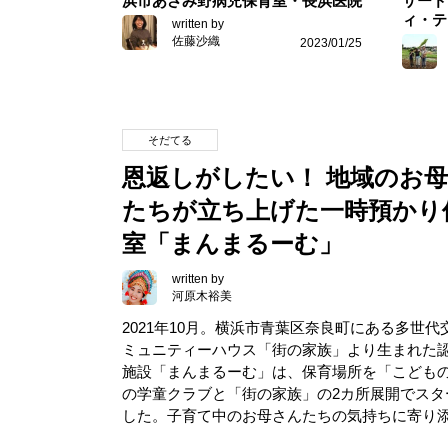
浜市あざみ野病児保育室・長浜医院
サード
ィ・テ
written by
佐藤沙織
2023/01/25
そだてる
恩返しがしたい！ 地域のお
たちが立ち上げた一時預かり
室「まんまるーむ」
written by
河原木裕美
2021年10月。横浜市青葉区奈良町にある多世代
ミュニティーハウス「街の家族」より生まれた
施設「まんまるーむ」は、保育場所を「こども
の学童クラブと「街の家族」の2カ所展開でスタ
した。子育て中のお母さんたちの気持ちに寄り