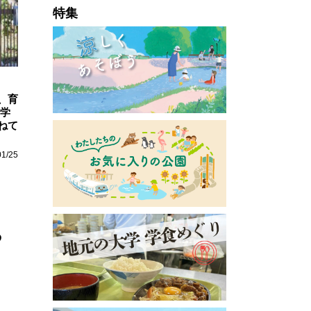
特集
、育
の学
ねて
01/25
る