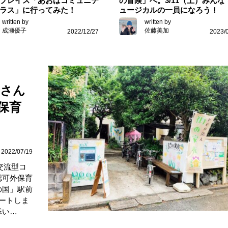
プレイス「あおばコミュニテ
の冒険」へ。3/11（土）みんな
ラス」に行ってみた！
ュージカルの一員になろう！
written by
written by
成瀬優子
佐藤美加
2022/12/27
2023/
母さん
保育
2022/07/19
交流型コ
認可外保育
の国」駅前
ートしま
添い…