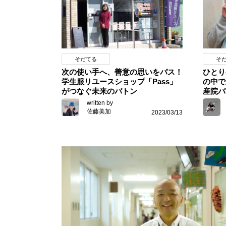
そだてる
そ
次の使い手へ、善意の思いをパス！
ひとり
学生服リユースショップ「Pass」
の中で
がつなぐ未来のバトン
産院バ
written by
佐藤美加
2023/03/13