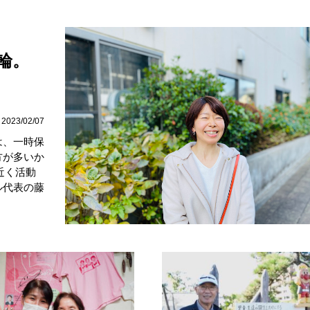
輪。
2023/02/07
は、一時保
方が多いか
近く活動
ル代表の藤