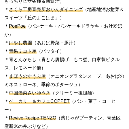
もっちりピザ各種＆海鮮汁）
＊
さくら工房直売所おかんダイニング
（地産地消お惣菜＆
スイーツ「丘のよこはま」）
＊
PoePoe
（パンケーキ・パンケーキドラヤキ・お汁粉ほ
か）
＊
はやし農園
（あおば野菜・豚汁）
＊
青果ミコト屋
（パッタイ）
＊青とんがらし（青とん唐揚げ、もつ煮、自家製ピクル
ス、レモネード他）
＊
まほうのすうぷ屋
（オニオングラタンスープ、あおばの
ミネストローネ、季節のポタージュ）
＊
中国酒菜さいゆうき
（クリーミー担担麺）
＊
ベーカリー＆カフェCOPPET
（パン・菓子・コーヒ
ー）
＊
Revive Recipe TENZO
（濱じゃがプーティン、青葉区
産新米の丼ぶりなど）