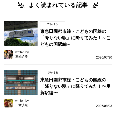
よく読まれている記事
でかける
東急田園都市線・こどもの国線の
「降りない駅」に降りてみた！～こ
どもの国駅編～
written by
石﨑絵美
2026/07/30
でかける
東急田園都市線・こどもの国線の
「降りない駅」に降りてみた！〜用
賀駅編〜
written by
二宮沙織
2026/08/03