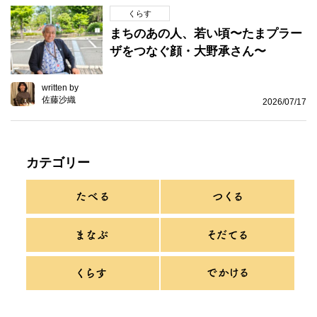
くらす
まちのあの人、若い頃〜たまプラー
ザをつなぐ顔・大野承さん〜
written by
佐藤沙織
2026/07/17
カテゴリー