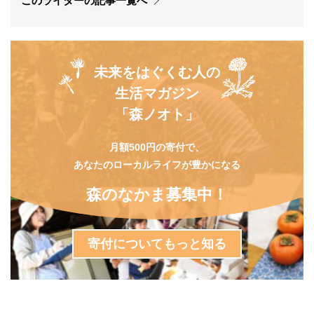
このライターの記事一覧へ
未来をはぐくむ人の
生活マガジン
「森ノオト」
月額500円の寄付で、
あなたのローカルライフが豊かになる
森のなかま募集中！
寄付についてもっと知る