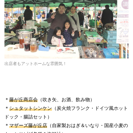
出店者もアットホームな雰囲気！
＊
藤が丘商店会
（吹き矢、お酒、飲み物）
＊
シュタットシンケン
（炭火焼フランク・ドイツ風ホット
ドック・腸詰セット）
＊
マザーズ藤が丘店
（自家製おはぎ＆いなり・国産小麦の