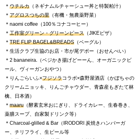
＊
ウチルカ
（ネギナムルチャーシュー丼と特製粕汁）
＊
アグロスつちの里
（有機・無農薬野菜）
＊naomi coffee（100％コナコーヒー）
＊
工作室グリーン・グリーンピース
（JIKEピザ）
＊
TRE FLIP BAGEL&BREADS
（ベーグル）
＊生活クラブ生協のお店・市が尾デポー（おせんべい）
＊2 bananeira.（ベジかき揚げどーーん、オーガニックビ
ール、ヴィーガンおやつ）
＊りんごらいふ×
フジソラ
コラボ×森野屋酒店（かぼちゃの
クリームニョッキ、りんごチャウダー、青森産もぎたて林
檎、日本酒）
＊
maaru
（酵素玄米おにぎり、ドライカレー、生春巻き、
薬膳スープ、自家製ドリンク等）
＊Charcoal-glilled & Bar（IRODORI 炭焼きハンバーガ
ー、チリフライ、生ビール等