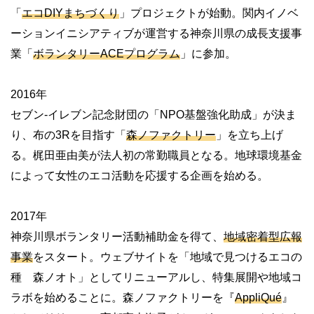
「
エコDIYまちづくり
」プロジェクトが始動。関内イノベ
ーションイニシアティブが運営する神奈川県の成長支援事
業「
ボランタリーACEプログラム
」に参加。
2016年
セブン-イレブン記念財団の「NPO基盤強化助成」が決ま
り、布の3Rを目指す「
森ノファクトリー
」を立ち上げ
る。梶田亜由美が法人初の常勤職員となる。地球環境基金
によって女性のエコ活動を応援する企画を始める。
2017年
神奈川県ボランタリー活動補助金を得て、
地域密着型広報
事業
をスタート。ウェブサイトを「地域で見つけるエコの
種 森ノオト」としてリニューアルし、特集展開や地域コ
ラボを始めることに。森ノファクトリーを『
AppliQué
』