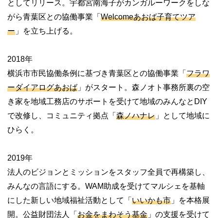
としてリリース。宇都宮南海子がカンガルーワークをしな
がら青葉区との協働事業「
Welcomeあおば子育てツア
ー
」を立ち上げる。
2018年
横浜市市民協働条例に基づき青葉区との協働事業「
フラワ
ーダイアログあおば
」がスタート。森ノオト事務所裏の空
き家を地域工務店のサポートを受けて地域のみんなとDIY
で改修し、コミュニティ拠点「
森ノハナレ
」として地域に
ひらく。
2019年
法人のビジョンとミッションをスタッフ全員で再構築し、
みんなの言語にする。WAM助成を受けてマルシェを基軸
にした新しい地域福祉活動として「
いいかも市
」を本格展
開。公益財団法人「
お金をまわそう基金
」の支援を受けて