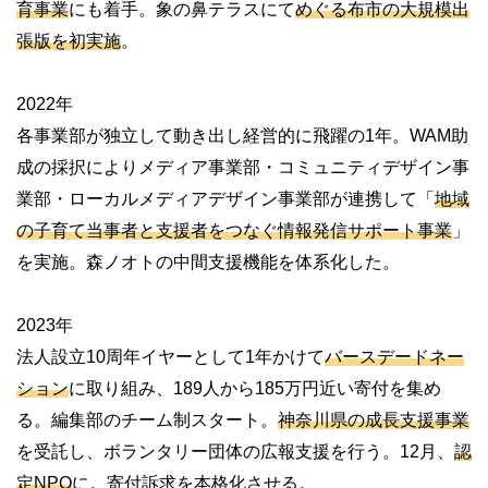
育事業
にも着手。象の鼻テラスにて
めぐる布市の大規模出
張版を初実施
。
2022年
各事業部が独立して動き出し経営的に飛躍の1年。WAM助
成の採択によりメディア事業部・コミュニティデザイン事
業部・ローカルメディアデザイン事業部が連携して「
地域
の子育て当事者と支援者をつなぐ情報発信サポート事業
」
を実施。森ノオトの中間支援機能を体系化した。
2023年
法人設立10周年イヤーとして1年かけて
バースデードネー
ション
に取り組み、189人から185万円近い寄付を集め
る。編集部のチーム制スタート。
神奈川県の成長支援事業
を受託し、ボランタリー団体の広報支援を行う。12月、
認
定NPO
に。寄付訴求を本格化させる。