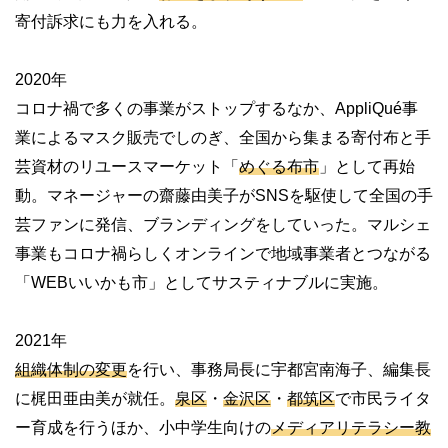
寄付訴求にも力を入れる。
2020年
コロナ禍で多くの事業がストップするなか、AppliQué事
業によるマスク販売でしのぎ、全国から集まる寄付布と手
芸資材のリユースマーケット「
めぐる布市
」として再始
動。マネージャーの齋藤由美子がSNSを駆使して全国の手
芸ファンに発信、ブランディングをしていった。マルシェ
事業もコロナ禍らしくオンラインで地域事業者とつながる
「WEBいいかも市」としてサスティナブルに実施。
2021年
組織体制の変更
を行い、事務局長に宇都宮南海子、編集長
に梶田亜由美が就任。
泉区
・
金沢区
・
都筑区
で市民ライタ
ー育成を行うほか、小中学生向けの
メディアリテラシー教