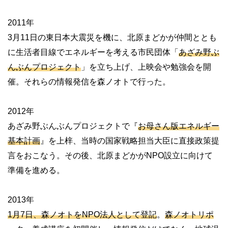
2011年
3月11日の東日本大震災を機に、北原まどかが仲間ととも
に生活者目線でエネルギーを考える市民団体「
あざみ野ぶ
んぶんプロジェクト
」を立ち上げ、上映会や勉強会を開
催。それらの情報発信を森ノオトで行った。
2012年
あざみ野ぶんぶんプロジェクトで『
お母さん版エネルギー
基本計画
』を上梓、当時の国家戦略担当大臣に直接政策提
言をおこなう。その後、北原まどかがNPO設立に向けて
準備を進める。
2013年
1月7日、森ノオトをNPO法人として登記
。
森ノオトリポ