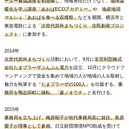
ーター養成講座を初開催
し、情報発信だけでなく、
地球温
暖化を学ぶ講座「あおばECOアカデミー」
や、
地産地消
マルシェ「あおばを食べる収穫祭」
などを展開。横浜市と
東急電鉄による「
次世代郊外まちづくり 住民創発プロジ
ェクト
」に参加する。
2014年
次世代郊外まちづくり
活動において、9月に
非営利型株式
会社たまプラーザぶんぶん電力
を設立、10月にクラウドフ
ァンディングで資金を集めて地域の人が地域の人を取材し
魅力を執筆する『
たまプラーザの100人
』を出版する。
事
務所を鴨志田町に移転、「森ノオウチ」
と名付ける。
2015年
事務局を立ち上げ、梅原昭子が初代事務局長に就任。島原
愛子が理事として参画
。日立財団環境NPO助成を受けて