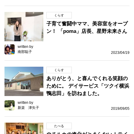
くらす
子育て奮闘中ママ、美容室をオープ
ン！ 「poma」店長、星野未来さん
written by
南部聡子
2023/04/19
くらす
ありがとう、と喜んでくれる笑顔の
ために。 デイサービス「ツクイ横浜
鴨志田」を訪ねました。
written by
新楽 津矢子
2019/09/05
たべる