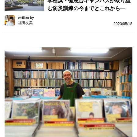
学横浜・健志台キャンパスが取り組
む防災訓練の今までとこれから―
written by
福田友美
2023/05/18