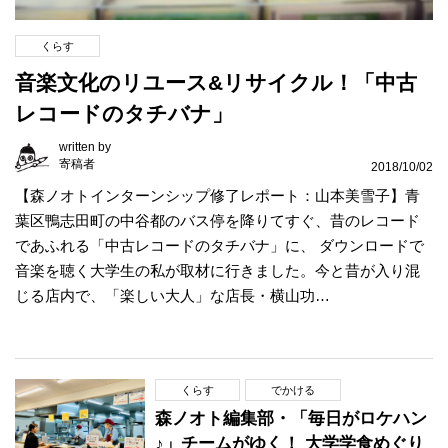
くらす
音楽文化のリユース&リサイクル！「中古
レコードのタチバナ」
written by
寄稿者
2018/10/02
【森ノオトインターンシップ修了レポート：山本美雪子】青
葉区鴨志田町の中谷都のバス停を降りてすぐ、昔のレコード
であふれる「中古レコードのタチバナ」に、 ダウンロードで
音楽を聴く大学生の私が取材に行きました。今と昔が入り混
じる店内で、「楽しい大人」な店長・横山功…
くらす
でかける
森ノオト編集部・「毎日がロケハン
♪」チームがゆく！ 大学学食めぐり