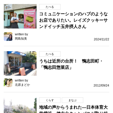
たべる
コミュニケーションのハブのような
お店でありたい。レイズクッキーサ
ンドイッチ玉井摂人さん
written by
岡島知美
2024/11/22
たべる
うちは近所の台所！ 鴨志田町・
「鴨志田惣菜店」
written by
北原まどか
2012/09/24
くらす
まなぶ
地域の声からうまれた―日本体育大