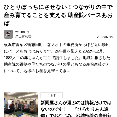
ひとりぼっちにさせない！つながりの中で
産み育てることを支える 助産院バースあお
ば
written by
柴山有花理
2023/02/15
横浜市青葉区鴨志田町、森ノオトの事務所からほど近い場所
にバースあおばはあります。26年目を迎えた2022年12月、
1882人目の赤ちゃんがここで誕生しました。地域に根ざした
助産院の役割や母たちのつながりの場ともなる産前産後ケア
について、地域のお産を見守ってき…
くらす
新聞屋さんが運ぶのは情報だけでは
ないのです！ 『ひろたりあん通
信』でおなじみ、地域密着の廣田新