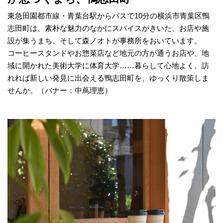
東急田園都市線・青葉台駅からバスで10分の横浜市青葉区鴨
志田町は、素朴な魅力のなかにスパイスがきいた、お店や施
設が集うまち。そして森ノオトが事務所をおいています。
コーヒースタンドやお惣菜店など地元の方が通うお店や、地
域に開かれた美術大学に体育大学……暮らして心地よく、訪
れれば新しい発見に出会える鴨志田町を、ゆっくり散策しま
せんか。（バナー：中蔦理恵）