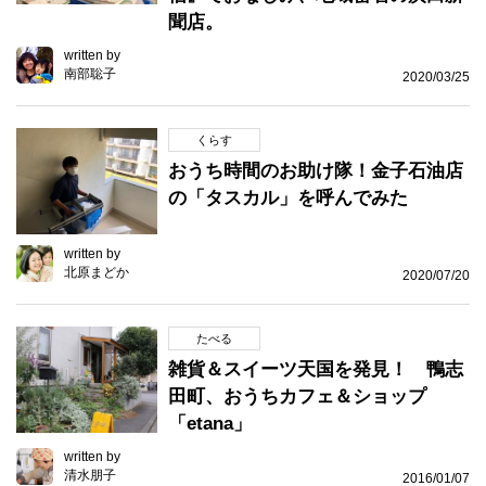
聞店。
written by
南部聡子
2020/03/25
くらす
おうち時間のお助け隊！金子石油店
の「タスカル」を呼んでみた
written by
北原まどか
2020/07/20
たべる
雑貨＆スイーツ天国を発見！ 鴨志
田町、おうちカフェ＆ショップ
「etana」
written by
清水朋子
2016/01/07