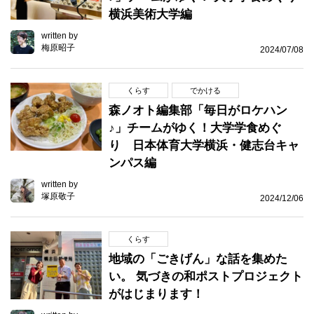
横浜美術大学編
written by
梅原昭子
2024/07/08
くらす
でかける
森ノオト編集部「毎日がロケハン
♪」チームがゆく！大学学食めぐ
り 日本体育大学横浜・健志台キャ
ンパス編
written by
塚原敬子
2024/12/06
くらす
地域の「ごきげん」な話を集めた
い。 気づきの和ポストプロジェクト
がはじまります！