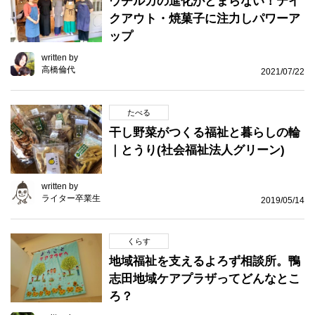
ウチルカの進化がとまらない！テイ
クアウト・焼菓子に注力しパワーア
ップ
written by
高橋倫代
2021/07/22
たべる
干し野菜がつくる福祉と暮らしの輪
｜とうり(社会福祉法人グリーン)
written by
ライター卒業生
2019/05/14
くらす
地域福祉を支えるよろず相談所。鴨
志田地域ケアプラザってどんなとこ
ろ？